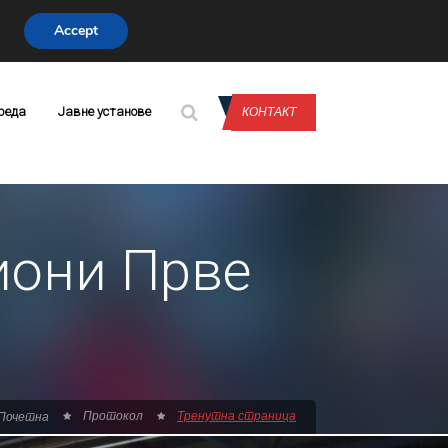
Accept
CONTACT US
реда
Јавне установе
КОНТАКТ
иони Прве
Протокол
Тренутна страница
Почетна