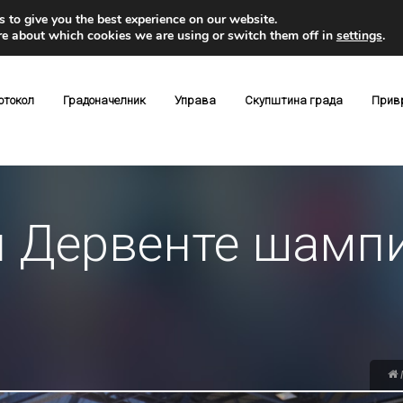
 to give you the best experience on our website.
re about which cookies we are using or switch them off in
settings
.
отокол
Градоначелник
Управа
Скупштина града
Прив
 Дервенте шамп