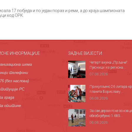
исала 17 побједа и по један пораз и реми, а до краја шампионата
уци код ОРК.
ИСНЕ ИНФОРМАЦИЈЕ
ЗАДЊЕ ВИЈЕСТИ
Четврт вијека „Прљаче“:
анизациона шема
Пјесници из региона...
нији телефони
07.08.2026
76 (без наслова)
Прикупљено 26 литара кр
титуције РС
плакета Бориславу...
а града
06.08.2026
па општине
За све дервентске основце
обезбијеђено 1.685...
06.08.2026