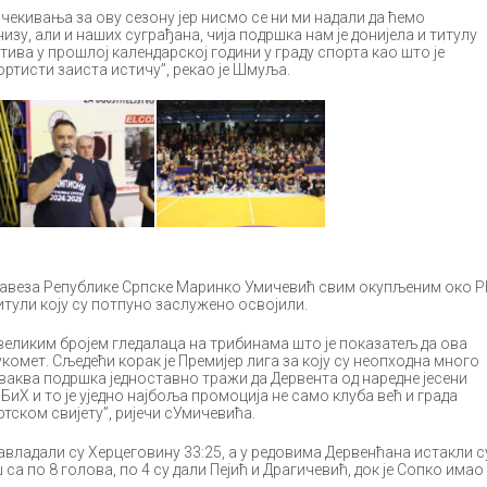
чекивања за ову сезону јер нисмо се ни ми надали да ћемо
изу, али и наших суграђана, чија подршка нам је донијела и титулу
тива у прошлој календарској години у граду спорта као што је
ортисти заиста истичу”, рекао је Шмуља.
савеза Републике Српске Маринко Умичевић свим окупљеним око Р
итули коју су потпуно заслужено освојили.
великим бројем гледалаца на трибинама што је показатељ да ова
комет. Сљедећи корак је Премијер лига за коју су неопходна много
ваква подршка једноставно тражи да Дервента од наредне јесени
БиХ и то је уједно најбоља промоција не само клуба већ и града
тском свијету”, ријечи сУмичевића.
владали су Херцеговину 33:25, а у редовима Дервенћана истакли с
а по 8 голова, по 4 су дали Пејић и Драгичевић, док је Сопко имао