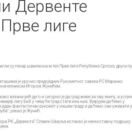
и Дервенте
Прве лиге
гли су пехар шампиона м:тел Прве лиге Републике Српске, други пу
ташима је уручио предсједник Рукометног савеза РС Маринко
доначелником Игором Жунићем.
ако везани већ дуго и сигурно је да град живи за ову екипу, а успје
емијер лигу БиХ у чему ће град стати иза њих. Вјерујем да ћемо у
 један фантастичан рукомет у нашем граду и да ћемо сви уживати у
ба”, рекао је Жунић.
бора РК „Дервента“ Славен Шмуља истакао је неизоставну подршку
цама.