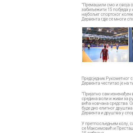
“Премашили смо и своја о
забиљежити 15 побједа у н
најбољег спортског колек
Дервента гдје се многи сп
Предсједник Рукометног 
Дервента честитао је на т
“Пријатно сам изненађен 
средина воли и живи за ру
већа новчана средства. О
буде дио елитног друштва 
Дервента и друштва у спор
У претпосљедњем колу, са
се Максимовић и Престаш с