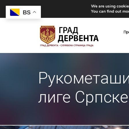
We are using cookies
You can find out mo
BS
Пр
Рукометаши
лиге Српске