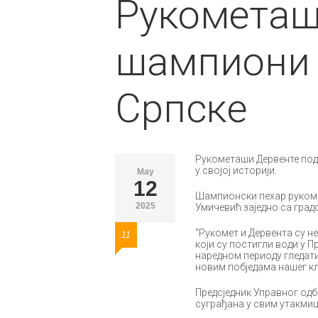
Рукометаш
шампиони 
Српске
Рукометаши Дервенте поди
у својој историји.
May
12
Шампионски пехар рукоме
2025
Умичевић заједно са гра
“Рукомет и Дервента су нек
11
који су постигли води у Пр
наредном периоду гледати
новим побједама нашег клу
Предсједник Управног од
суграђана у свим утакми