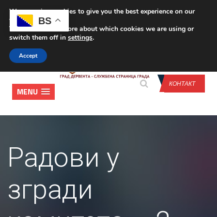
We are using cookies to give you the best experience on our
CONTACT US
BS
website.
You can find out more about which cookies we are using or
switch them off in
settings
.
Accept
КОНТАКТ
MENU
Радови у
згради