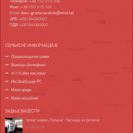
Телефон: +387 53 315 106
Факс: +387 53 315 105
Email:
derv-gradonacelnik@mtel.tel
ЈИБ: 400164060007
ПДВ: 400164060007
СЕРВИСНЕ ИНФОРМАЦИЈЕ
Организациона шема
Важнији телефони
#2176 (без наслова)
Институције РС
Мапа града
Мапа општине
ЗАДЊЕ ВИЈЕСТИ
Четврт вијека „Прљаче“: Пјесници из региона...
07.08.2026