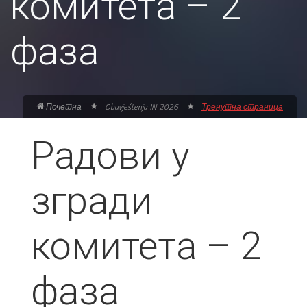
комитета – 2
фаза
Почетна
Obavještenja JN 2026
Тренутна страница
Радови у
згради
комитета – 2
фаза