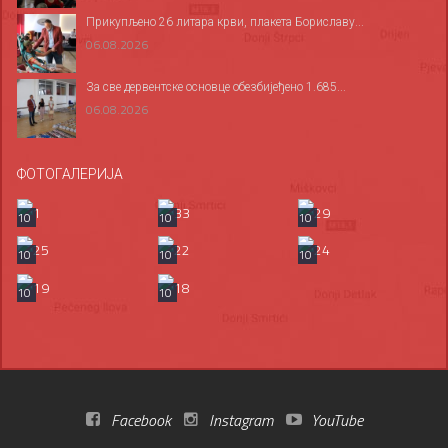
Прикупљено 26 литара крви, плакета Бориславу...
06.08.2026
За све дервентске основце обезбијеђено 1.685...
06.08.2026
ФОТОГАЛЕРИЈА
10
10
10
10
10
10
10
10
Facebook
Instagram
YouTube