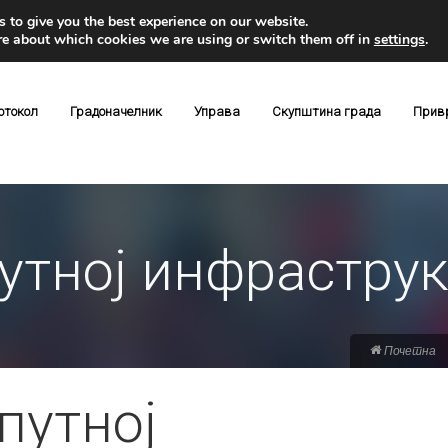
 to give you the best experience on our website.
re about which cookies we are using or switch them off in
settings
.
отокол
Градоначелник
Управа
Скупштина града
Прив
утној инфрастру
Почетна
путној