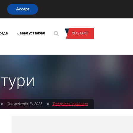
Accept
CONTACT US
реда
Јавне установе
КОНТАКТ
ктури
Obavještenja JN 2025
Тренутна страница