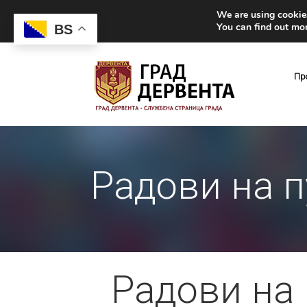
We are using cookies
You can find out mo
BS
Пр
Радови на п
Радови на 