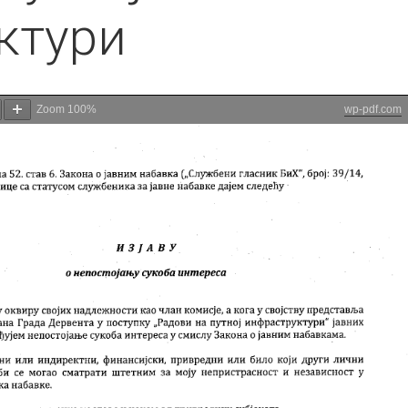
ктури
Zoom
100%
wp-pdf.com