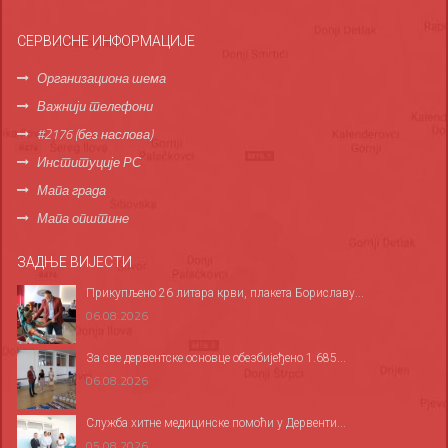
СЕРВИСНЕ ИНФОРМАЦИЈЕ
Организациона шема
Важнији телефони
#2176 (без наслова)
Институције РС
Мапа града
Мапа општине
ЗАДЊЕ ВИЈЕСТИ
Прикупљено 26 литара крви, плакета Бориславу...
06.08.2026
За све дервентске основце обезбијеђено 1.685...
06.08.2026
Служба хитне медицинске помоћи у Дервенти...
05.08.2026