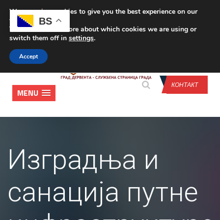
We are using cookies to give you the best experience on our
CONTACT US
BS
website.
You can find out more about which cookies we are using or
switch them off in
settings
.
Accept
КОНТАКТ
MENU
Изградња и
санација путне