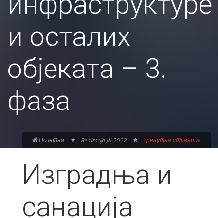
инфраструктуре
и осталих
објеката – 3.
фаза
Почетна
Realizacija JN 2022
Тренутна страница
Изградња и
санација