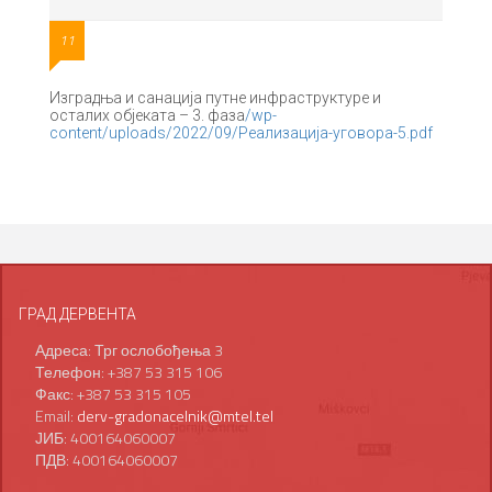
11
Изградња и санација путне инфраструктуре и
осталих објеката – 3. фаза
/wp-
content/uploads/2022/09/Реализација-уговора-5.pdf
ГРАД ДЕРВЕНТА
Адреса: Трг ослобођења 3
Телефон: +387 53 315 106
Факс: +387 53 315 105
Email:
derv-gradonacelnik@mtel.tel
ЈИБ: 400164060007
ПДВ: 400164060007