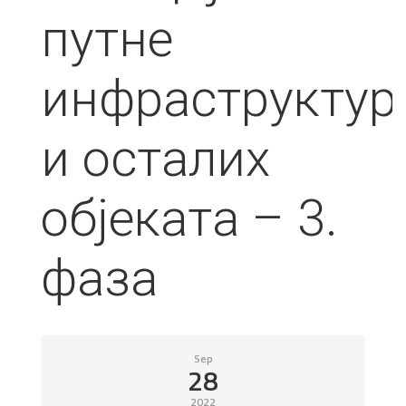
путне
инфраструктур
и осталих
објеката – 3.
фаза
Sep
28
2022