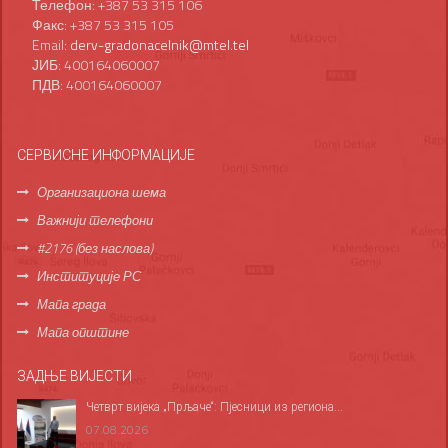
Телефон: +387 53 315 106
Факс: +387 53 315 105
Email:
derv-gradonacelnik@mtel.tel
ЈИБ: 400164060007
ПДВ: 400164060007
СЕРВИСНЕ ИНФОРМАЦИЈЕ
Организациона шема
Важнији телефони
#2176 (без наслова)
Институције РС
Мапа града
Мапа општине
ЗАДЊЕ ВИЈЕСТИ
Четврт вијека „Прљаче“: Пјесници из региона...
07.08.2026