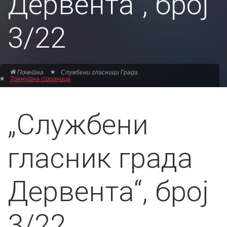
Дервента“, број
3/22
Почетна
Службени гласници Града
Тренутна страница
„Службени
гласник града
Дервента“, број
3/22