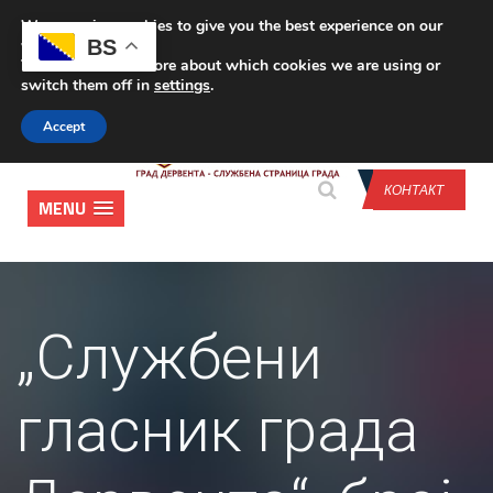
We are using cookies to give you the best experience on our
CONTACT US
BS
website.
You can find out more about which cookies we are using or
switch them off in
settings
.
Accept
КОНТАКТ
MENU
„Службени
гласник града