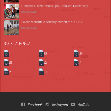
Прикупљено 26 литара крви, плакета Бориславу...
06.08.2026
За све дервентске основце обезбијеђено 1.685...
06.08.2026
ФОТОГАЛЕРИЈА
10
10
10
10
10
10
10
10
Facebook
Instagram
YouTube