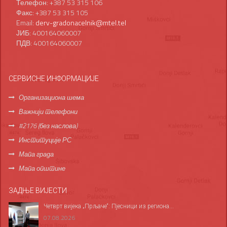
Телефон: +387 53 315 106
Факс: +387 53 315 105
Email:
derv-gradonacelnik@mtel.tel
ЈИБ: 400164060007
ПДВ: 400164060007
СЕРВИСНЕ ИНФОРМАЦИЈЕ
Организациона шема
Важнији телефони
#2176 (без наслова)
Институције РС
Мапа града
Мапа општине
ЗАДЊЕ ВИЈЕСТИ
Четврт вијека „Прљаче“: Пјесници из региона...
07.08.2026