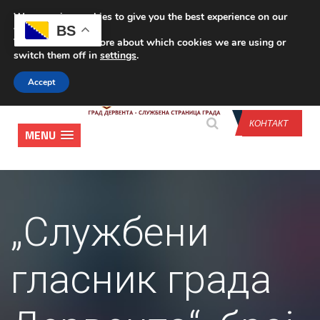
We are using cookies to give you the best experience on our
CONTACT US
BS
website.
You can find out more about which cookies we are using or
switch them off in
settings
.
Accept
КОНТАКТ
MENU
„Службени
гласник града