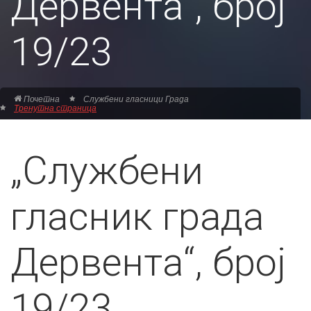
Дервента“, број
19/23
Почетна
Службени гласници Града
Тренутна страница
„Службени
гласник града
Дервента“, број
19/23