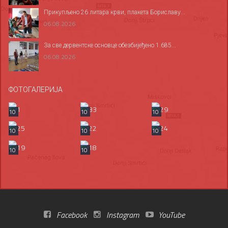
Прикупљено 26 литара крви, плакета Бориславу...
06.08.2026
За све дервентске основце обезбијеђено 1.685...
06.08.2026
ФОТОГАЛЕРИЈА
10
10
10
10
10
10
10
10
Facebook
Instagram
YouTube