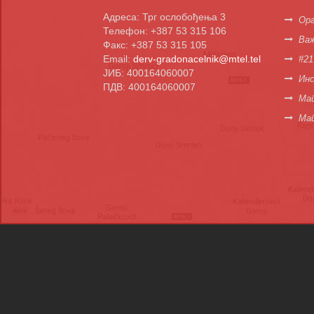
Адреса: Трг ослобођења 3
Орг
Телефон: +387 53 315 106
Важ
Факс: +387 53 315 105
Email:
derv-gradonacelnik@mtel.tel
#21
ЈИБ: 400164060007
Инс
ПДВ: 400164060007
Мап
Ма