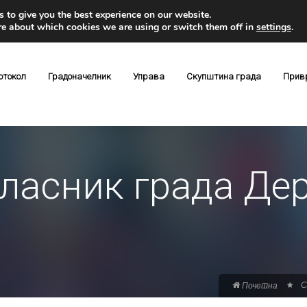
 to give you the best experience on our website.
re about which cookies we are using or switch them off in
settings
.
отокол
Градоначелник
Управа
Скупштина града
Прив
ласник града Дер
С
Почетна