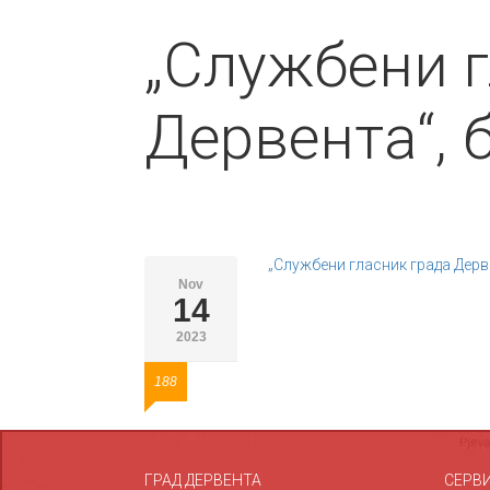
„Службени г
Дервента“, 
„Службени гласник града Дерве
Nov
14
2023
188
ГРАД ДЕРВЕНТА
СЕРВ