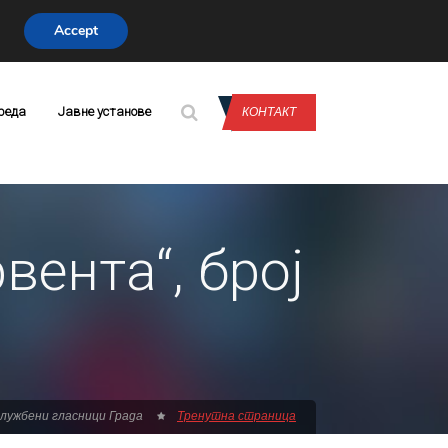
Accept
CONTACT US
реда
Јавне установе
КОНТАКТ
вента“, број
лужбени гласници Града
Тренутна страница