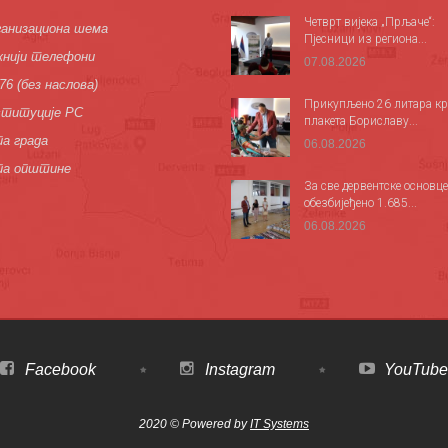
Четврт вијека „Прљаче“:
анизациона шема
Пјесници из региона...
нији телефони
07.08.2026
76 (без наслова)
Прикупљено 26 литара кр
титуције РС
плакета Бориславу...
а града
06.08.2026
па општине
За све дервентске основце
обезбијеђено 1.685...
06.08.2026
Facebook
Instagram
YouTube
2020 © Powered by
IT Systems