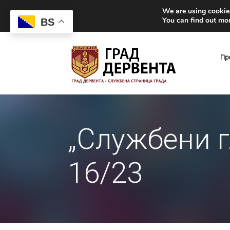
We are using cookies
You can find out mo
BS
Пр
„Службени г
16/23