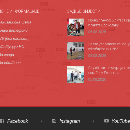
ИСНЕ ИНФОРМАЦИЈЕ
ЗАДЊЕ ВИЈЕСТИ
Прикупљено 26 литара кр
анизациона шема
плакета Бориславу...
нији телефони
06.08.2026
76 (без наслова)
За све дервентске основце
титуције РС
обезбијеђено 1.685...
а града
06.08.2026
па општине
Служба хитне медицинске
помоћи у Дервенти...
05.08.2026
Facebook
Instagram
YouTube