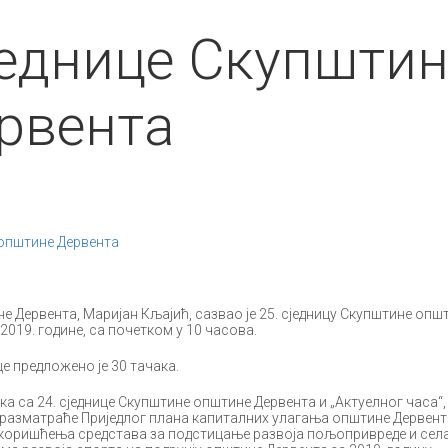
једнице Скупшти
рвента
 општине Дервента
е Дервента, Маријан Кљајић, сазвао је 25. сједницу Скупштине опш
2019. године, са почетком у 10 часова.
предложено је 30 тачака.
 24. сједнице Скупштине општине Дервента и „Актуелног часа“,
разматраће Приједлог плана капиталних улагања општине Дервент
а коришћења средстава за подстицање развоја пољопривреде и села