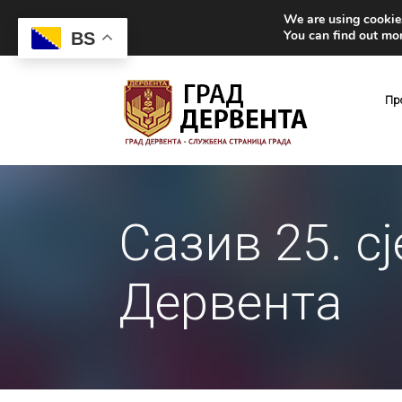
We are using cookies
You can find out mo
BS
Пр
Сазив 25. с
Дервента