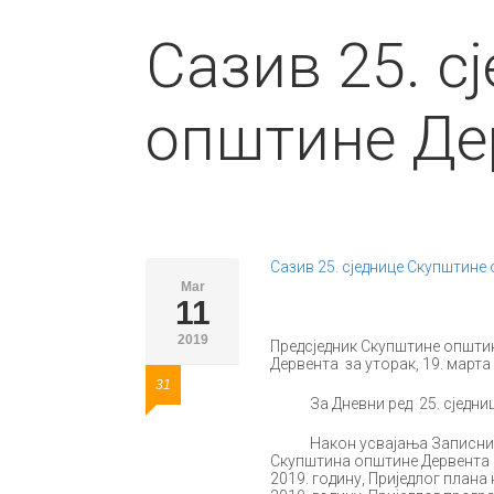
Сазив 25. с
општине Де
Сазив 25. сједнице Скупштине
Mar
11
2019
Предсједник Скупштине општин
Дервента за уторак, 19. марта 
31
За Дневни ред 25. сједнице 
Након усвајања Записника са
Скупштина општине Дервента 
2019. годину, Приједлог план