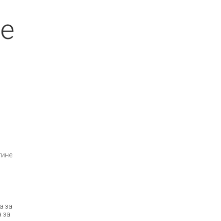
не
тине
а за
 за