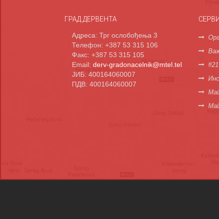
ГРАД ДЕРВЕНТА
СЕРВ
Адреса: Трг ослобођења 3
Орг
Телефон: +387 53 315 106
Важ
Факс: +387 53 315 105
Email:
derv-gradonacelnik@mtel.tel
#21
ЈИБ: 400164060007
Инс
ПДВ: 400164060007
Мап
Ма