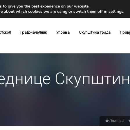
 to give you the best experience on our website.
re about which cookies we are using or switch them off in
settings
.
отокол
Градоначелник
Управа
Скупштина града
Прив
једнице Скупшти
Почетна