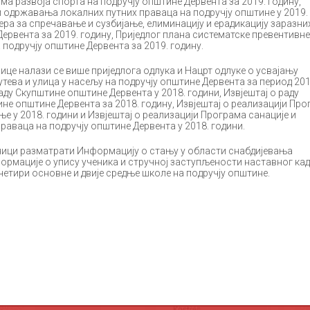
ама развоја спорта на подручју општине Дервента за 2019. годину,
и одржавања локалних путних праваца на подручју општине у 2019.
ера за спречавање и сузбијање, елиминацију и ерадикацију заразни
ервента за 2019. годину, Приједлог плана систематске превентивне
а подручју општине Дервента за 2019. годину.
е налази се више приједлога одлука и Нацрт одлуке о усвајању
утева и улица у насељу на подручју општине Дервента за период 201
раду Скупштине општине Дервента у 2018. години, Извјештај о раду
ине општине Дервента за 2018. годину, Извјештај о реализацији Пр
е у 2018. години и Извјештај о реализацији Програма санације и
аваца на подручју општине Дервента у 2018. години.
ци разматрати Информацију о стању у области снабдијевања
ормације о упису ученика и стручној заступљености наставног кад
четири основне и двије средње школе на подручју општине.