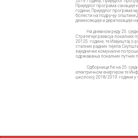
2019. годину, Приједлог прогр
Приједлог програма санације 
години, Приједлог програма мј
болести на подручју општине Д
дезинсекције и дератизације н
На дневном реду 25. сједниц
Стратегије развоја локалних п
20125. године, те Извјештај о 
сталних радних тијела Скупшт
заједничке комуналне потрошњ
одржавања локалних путних пр
Одборници ће на 25. сједни
електричном енергијом те Инф
школској 2018/2019. години у 