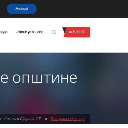
Accept
CONTACT US
реда
Јавне установе
КОНТАКТ
не општине
Сазиви и Сједнице СГ
Тренутна страница