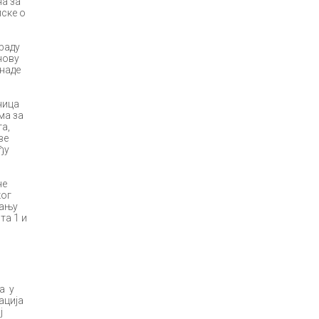
на за
пске о
раду
нову
наде
ница
ма за
а,
ве
ђу
не
ког
вању
та 1 и
а у
ација
ј