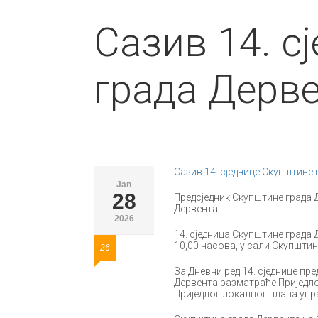
Сазив 14. с
града Дерв
Сазив 14. сједнице Скупштине 
Jan
28
Предсједник Скупштине града Д
Дервента.
2026
14. сједница Скупштине града 
10,00 часова, у сали Скупштин
26
За Дневни ред 14. сједнице пр
Дервента разматраће Приједло
Приједлог локалног плана упр