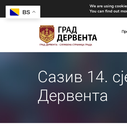
We are using cookies
You can find out mo
BS
Пр
Сазив 14. с
Дервента