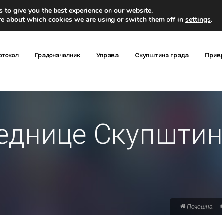
 to give you the best experience on our website.
re about which cookies we are using or switch them off in
settings
.
отокол
Градоначелник
Управа
Скупштина града
Прив
једнице Скупштин
Почетна