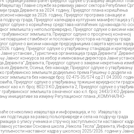
14. сједници разматраће Приједлог одлуке о усвајању акционог пла
Извјештају Главне службе за ревизију јавног сектора Републике Ср
ији града Дервента за 2024. годину, Приједлог плана коришћења
сионе накнаде за 2026. годину, Приједлог програма санације и
 подручју града, Приједлог календара културних манифестација у Г
иједлог одлуке о коришћењу средстава наплаћених од накнада по ос
дног земљишта у непољопривредно, Приједлог одлуке о висини нак
 грађевинског земљишта, Приједлог одлуке о просјечној коначној
исне површине стамбеног и пословног простора на подручју града
едлог одлуке о висини накнаде предсједницима савјета мјесних зајед
 2026. годину, Приједлог одлуке о утврђивању стандарда и критерију
Јавне установе „Туристичка организација града Дервента“ Дервент
њу Јавног конкурса за избор и именовање директора Јавне устано
а Дервента“ Дервента, Приједлог одлуке о замјени некретнина изме
а из Дервенте, Осиња, без накнаде, Приједлог одлуке о утврђивању
ко грађевинско земљиште додијељено према Рјешењу о додјели на
ког земљишта без накнаде број: 02-475-35/574 од 21.04.2000. годи
вића, Приједлог одлуке о утврђивању тржишне вриједности градс
ог као к.п. број: 802/3 КО Дервента 2, Приједлог одлуке о утврђи
 грађевинског земљишта означеног као к.п. број: 2443/3 КО Дервен
тању иницијативе за измјену Регулационог плана „КОМУНАЛНО-
раће се неколико извјештаја и информација, и то: Извјештај о
них подстицаја за развој пољопривреде и села на подручју града
ормација о упису ученика и стручној заступљености наставног кадр
 Јавној установи Основна школа „Никола Тесла“ Дервента, Информ
ступљености наставног кадра у школској 2025/2026. години у Јавно