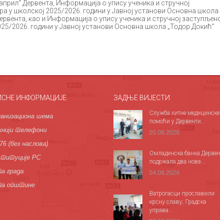
април“ Дервента, Информација о упису ученика и стручној
а у школској 2025/2026. години у Јавној установи Основна школа
рвента, као и Информација о упису ученика и стручној заступљен
025/2026. години у Јавној установи Основна школа „Тодор Докић“
ИСНЕ ИНФОРМАЦИЈЕ
ЗАДЊЕ ВИЈЕСТИ
Служба хитне медицинске
анизациона шема
помоћи у Дервенти...
нији телефони
05.08.2026
76 (без наслова)
Омладинска банка Дервен
титуције РС
подржала два нова...
а града
04.08.2026
па општине
Ватрогасци прославили
крсну славу; Градска
управа...