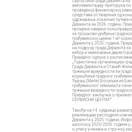
Скупштина града Дервента на 
имплементацију препорука по 
проведеној финансијској ревиз
средстава остварених од конце
одржавања локалних путева на
Дервента за 2026. годину, Пр
промјене намјене пољопривре
за трошкове уређења градског
грађевинској цијени 1 м² кор
Дервента у 2025. години, Приј
на подручју града Дервента за
избор и именовање директора 
Приједлог одлуке о расписива
„Туристичка организација град
Града Дервента и Станић Жељк
тржишне вриједности за градс
коришћење градског грађевинс
Ђураш (Миле) Босиљки из Бано
грађевинског земљишта означен
тржишне вриједности градског
Приједлог закључка о прихва
СЕРВИСНИ ЦЕНТАР“.
Такође на 14. сједници размат
реализацији расподјеле новча
Дервента у 2025. години, Инф
школској 2025/2026. години у
о упису ученика и стручној за