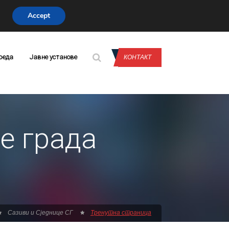
Accept
CONTACT US
реда
Јавне установе
КОНТАКТ
е града
Сазиви и Сједнице СГ
Тренутна страница