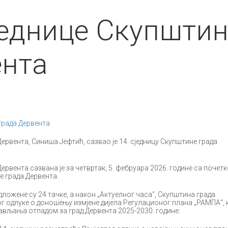
једнице Скупшти
ента
града Дервента
ервента, Синиша Јефтић, сазвао је 14. сједницу Скупштине града
Дервента сазвана је за четвртак, 5. фебруара 2026. године са почетк
е града Дервента.
едложене су 24 тачке, а након „Актуелног часа“, Скупштина града
г одлуке о доношењу измјене дијела Регулационог плана „РАМПА“, 
ављања отпадом за град Дервента 2025-2030. године.