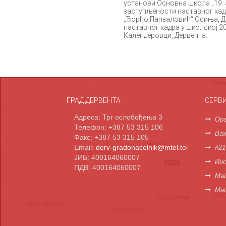
установи Основна школа „19. 
заступљености наставног кадр
„Ђорђо Панзаловић“ Осиња, Де
наставног кадра у школској 2
Календеровци, Дервента.
ГРАД ДЕРВЕНТА
СЕРВ
Адреса: Трг ослобођења 3
Орг
Телефон: +387 53 315 106
Важ
Факс: +387 53 315 105
Email:
derv-gradonacelnik@mtel.tel
#21
ЈИБ: 400164060007
Инс
ПДВ: 400164060007
Мап
Ма