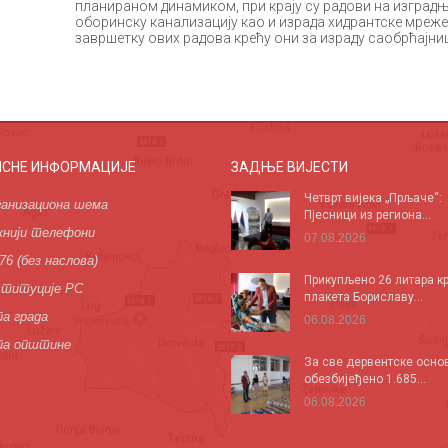
планираном динамиком, при крају су радови на изград
оборинску канализацију као и израда хидрантске мреже
завршетку ових радова крећу они за израду саобрћајница
ИСНЕ ИНФОРМАЦИЈЕ
ЗАДЊЕ ВИЈЕСТИ
Четврт вијека „Прљаче“:
анизациона шема
Пјесници из региона...
нији телефони
07.08.2026
76 (без наслова)
Прикупљено 26 литара кр
титуције РС
плакета Бориславу...
а града
06.08.2026
па општине
За све дервентске осно
обезбијеђено 1.685...
06.08.2026