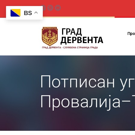
BS
Про
Потписан уг
Провалија–