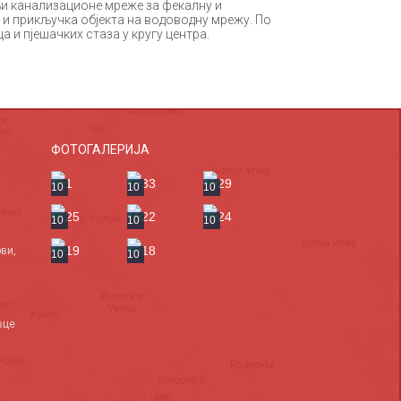
њи канализационе мреже за фекалну и
 и прикључка објекта на водоводну мрежу. По
 и пјешачких стаза у кругу центра.
ФОТОГАЛЕРИЈА
10
10
10
10
10
10
ви,
10
10
вце