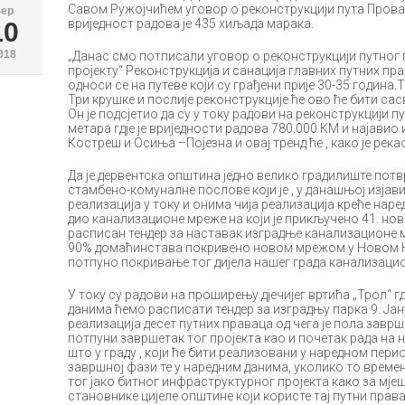
Савом Ружојчићем уговор о реконструкцији пута Провал
Sep
вриједност радова је 435 хиљада марака.
10
018
„Данас смо потписали уговор о реконструкцији путног п
пројекту“ Реконструкција и санација главних путних пра
односи се на путеве који су грађени прије 30-35 година.
Три крушке и послије реконструкције ће ово ће бити сас
Он је подсјетио да су у току радови на реконструкцији 
метара гдје је вриједности радова 780.000 КМ и најавио
Костреш и Осиња –Појезна и овај тренд ће , како је река
Да је дервентска општина једно велико градилиште потв
стамбено-комуналне послове који је , у данашњој изјави 
реализација у току и онима чија реализација креће наре
дио канализационе мреже на који је прикључено 41. но
расписан тендер за наставак изградње канализационе м
90% домаћинстава покривено новом мрежом у Новом На
потпуно покривање тог дијела нашег града канализац
У току су радови на проширењу дјечијег вртића „Трол“ 
данима ћемо расписати тендер за изградњу парка 9. Јан
реализација десет путних праваца од чега је пола заврш
потпуни завршетак тог пројекта као и почетак рада на н
што у граду , који ће бити реализовани у наредном пери
завршној фази те у наредним данима, уколико то време
тог јако битног инфраструктурног пројекта како за мје
становнике цијеле општине који користе тај путни прав