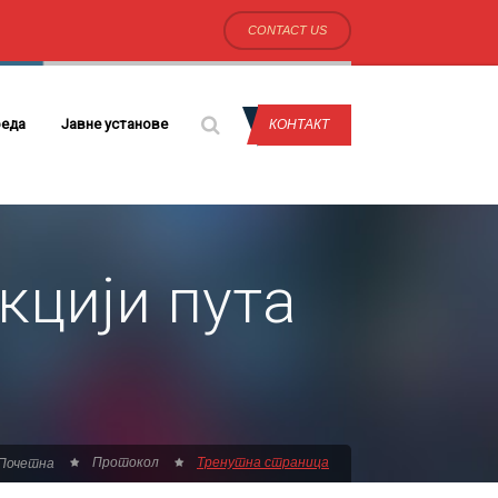
CONTACT US
еда
Јавне установе
КОНТАКТ
кцији пута
Протокол
Тренутна страница
Почетна