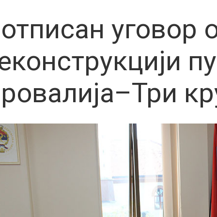
отписан уговор 
еконструкцији пу
ровалија–Три к