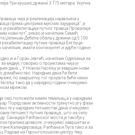
ија-Три крушке, дужине 3.175 метара. Укупна
раваца чија је реализација најављена у
ваца према центрима мјесних заједница“ ,а
То је рехабилитација путног правца Провалија-
вим нови пут“, рекао је начелник Симић.
пута Џелињак-Дебела обала у дужини од 5.100
 и рехабилитацију путних праваца Беглуци-
о начелник, имати континуитет и идуће године.
рдио је и Горан Јевтић, начелник Одјељења за
за медије, говорио о пројектима чија је
дних дана. „ У Новом Насељу је завршен нови
во домаћинство. Наредних дана ће бити
реже, по завршетку тог пројекта биће неких
сељу тако да у наредној години очекујемо
ионом мрежом.
гдје смо положили камен темељац,а у наредним
уар. Поред ових активности тренутно је у фази
ено те у наредних петнаестак дана очекујемо
ових петнаест путних праваца , што на селу
оду. Санација Рапћанског моста је такође у
нске прилике дозволе, очекујемо завршетак и
штане Календероваца, Рапћана и Луга тако и за
ац. Радови на Геронтолошком центру теку