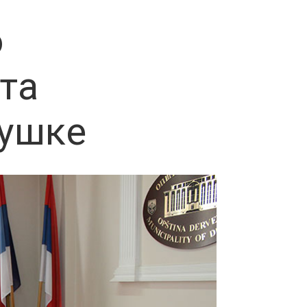
о
та
рушке