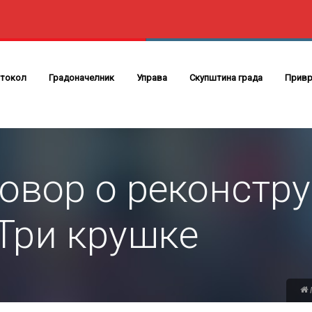
токол
Градоначелник
Управа
Скупштина града
Привр
овор о реконстру
Три крушке