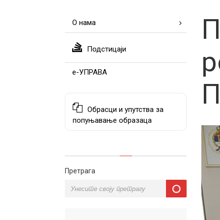
П
О нама
Подстицаји
р
е-УПРАВА
П
Обрасци и упутства за
попуњавање образаца
Претрага