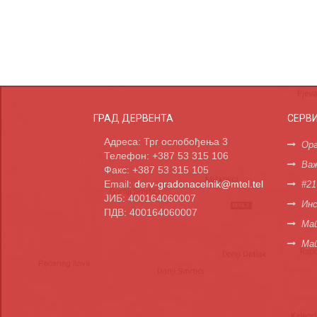
ГРАД ДЕРВЕНТА
СЕРВ
Адреса: Трг ослобођења 3
Орг
Телефон: +387 53 315 106
Важ
Факс: +387 53 315 105
Email:
derv-gradonacelnik@mtel.tel
#21
ЈИБ: 400164060007
Инс
ПДВ: 400164060007
Мап
Ма