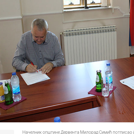
Начелник општине Дервента Милорад Симић потписао је