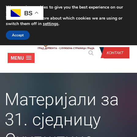
We are using cookies to give you the best experience on our
CONTACT US
BS
website.
You can find out more about which cookies we are using or
switch them off in
settings
.
Accept
КОНТАКТ
MENU
Материјали за
31. сједницу