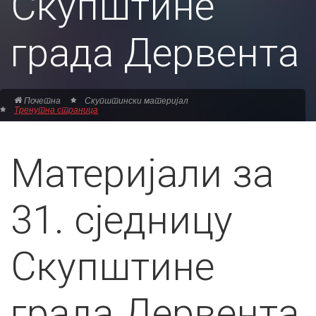
Скупштине
града Дервента
Почетна
Скупштински материјал
Тренутна страница
Материјали за
31. сједницу
Скупштине
града Дервента