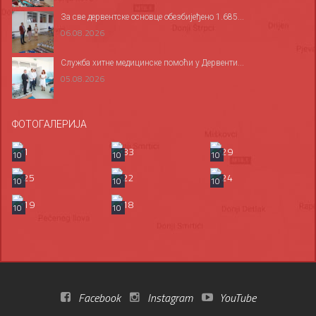
За све дервентске основце обезбијеђено 1.685...
06.08.2026
Служба хитне медицинске помоћи у Дервенти...
05.08.2026
ФОТОГАЛЕРИЈА
10
10
10
10
10
10
10
10
Facebook
Instagram
YouTube