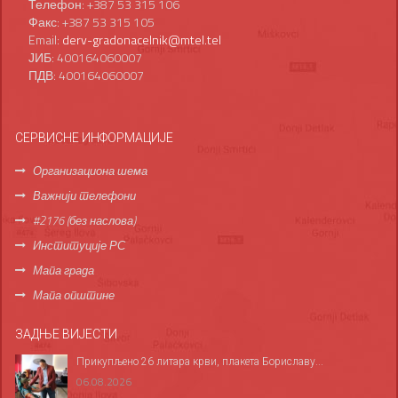
Телефон: +387 53 315 106
Факс: +387 53 315 105
Email:
derv-gradonacelnik@mtel.tel
ЈИБ: 400164060007
ПДВ: 400164060007
СЕРВИСНЕ ИНФОРМАЦИЈЕ
Организациона шема
Важнији телефони
#2176 (без наслова)
Институције РС
Мапа града
Мапа општине
ЗАДЊЕ ВИЈЕСТИ
Прикупљено 26 литара крви, плакета Бориславу...
06.08.2026