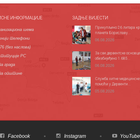
ИСНЕ ИНФОРМАЦИЈЕ
ЗАДЊЕ ВИЈЕСТИ
Прикупљено 26 литара кр
анизациона шема
плакета Бориславу...
нији телефони
06.08.2026
76 (без наслова)
За све дервентске основце
титуције РС
обезбијеђено 1.685...
а града
06.08.2026
па општине
Служба хитне медицинске
помоћи у Дервенти...
05.08.2026
Facebook
Instagram
YouTube