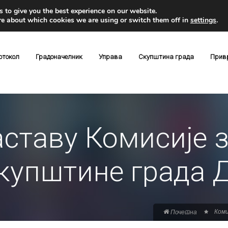
 to give you the best experience on our website.
re about which cookies we are using or switch them off in
settings
.
отокол
Градоначелник
Управа
Скупштина града
Прив
аставу Комисије з
Скупштине града 
Коми
Почетна