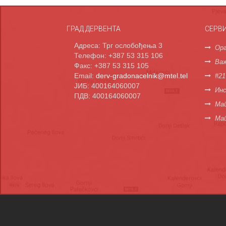
ГРАД ДЕРВЕНТА
СЕРВ
Адреса: Трг ослобођења 3
Орг
Телефон: +387 53 315 106
Важ
Факс: +387 53 315 105
Email:
derv-gradonacelnik@mtel.tel
#21
ЈИБ: 400164060007
Инс
ПДВ: 400164060007
Мап
Ма