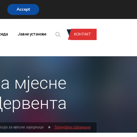
Accept
CONTACT US
реда
Јавне установе
КОНТАКТ
а мјесне
Дервента
сија за мјесне заједнице
Тренутна страница