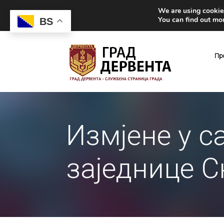
We are using cookies
You can find out mo
BS
Пр
Измјене у с
заједнице 