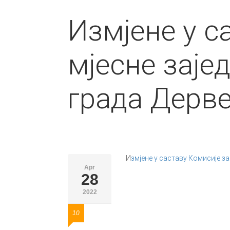
Измјене у с
мјесне заје
града Дерв
И
змјене у саставу Комисије з
Apr
28
2022
10