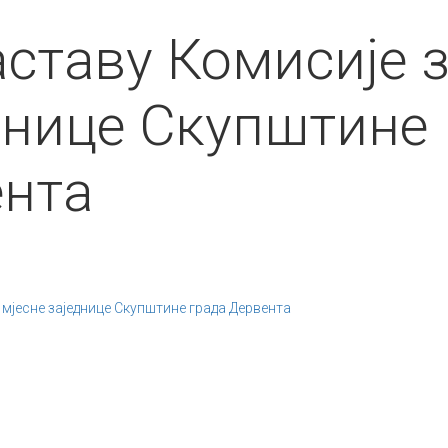
аставу Комисије 
днице Скупштине
ента
а мјесне заједнице Скупштине града Дервента