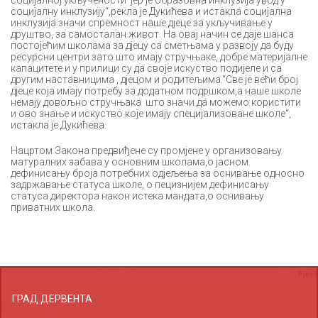
социјалну инклузију“,рекла је Дукићева и истакла социјална
инклузија значи спремност наше дјеце за укључивање у
друштво, за самосталан живот. На овај начин се даје шанса
постојећим школама за дјецу са сметњама у развоју да буду
ресурсни центри зато што имају стручњаке, добре материјалне
капацитете и у прилици су да своје искуство подијеле и са
другим наставницима , дјецом и родитељима.“Све је већи број
дјеце која имају потребу за додатном подршком,а наше школе
немају довољно стручњака што значи да можемо користити
и ово знање и искуство које имају специјализоване школе“,
истакла је Дукићева.
Нацртом Закона предвиђене су промјене у организовању
матуралних забава у основним школама,о јасном
дефинисању броја потребних одјељења за оснивање односно
задржавање статуса школе, о пецизнијем дефинисању
статуса директора након истека мандата,о оснивању
приватних школа.
ГРАД ДЕРВЕНТА