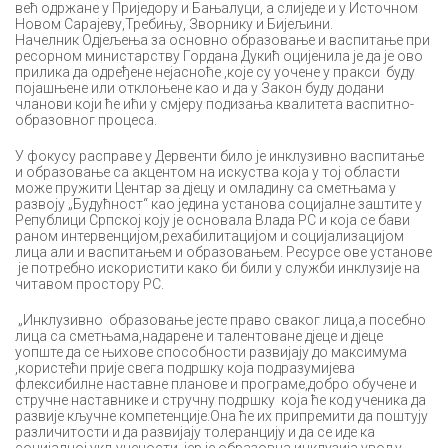
већ одржане у Приједору и Бањалуци, а слиједе и у Источном
Новом Сарајеву,Требињу, Зворнику и Бијељини.
Начелник Одјељења за основно образовање и васпитање при
ресорном министарству Гордана Дукић оцијенила је да је ово
прилика да одређене нејасноће ,које су уочене у пракси буду
појашњене или отклоњене као и да у Закон буду додани
чланови који ће ићи у смјеру подизања квалитета васпитно-
образовног процеса.
У фокусу расправе у Дервенти било је инклузивно васпитање
и образовање са акцентом на искуства која у тој области
може пружити Центар за дјецу и омладину са сметњама у
развоју „Будућност“ као једина установа социјалне заштите у
Републици Српској коју је основала Влада РС и која се бави
раном интервенцијом,рехабилитацијом и социјализацијом
лица али и васпитањем и образовањем. Ресурсе ове установе
је потребно искористити како би били у служби инклузије на
читавом простору РС.
„Инклузивно образовање јесте право сваког лица,а посебно
лица са сметњама,надарене и талентоване дјеце и дјеце
уопште да се њихове способности развијају до максимума
,користећи прије свега подршку која подразумијева
флексибилне наставне планове и програме,добро обучене и
стручне наставнике и стручну подршку која ће код ученика да
развије кључне компетенције.Она ће их припремити да поштују
различитости и да развијају толеранцију и да се иде ка
социјалној укључености јер је образовна инклузија увод у