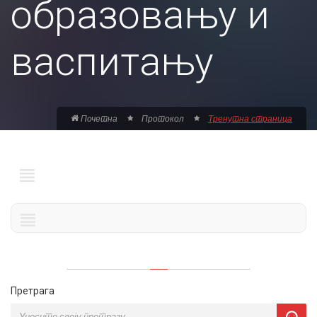
образовању и
васпитању
Почетна
Протокол
Тренутна страница
Претрага