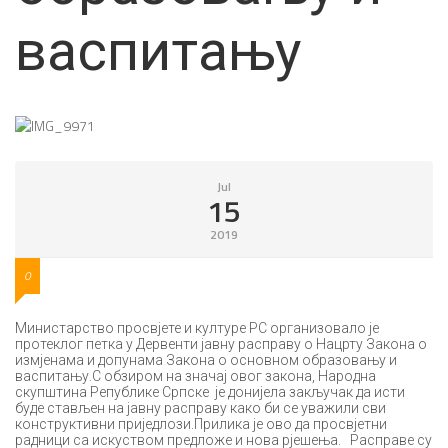
васпитању
Jul
15
2019
0
Министарство просвјете и културе РС организовало је
протеклог петка у Дервенти јавну расправу о Нацрту Закона о
измјенама и допунама Закона о основном образовању и
васпитању.С обзиром на значај овог закона, Народна
скупштина Републике Српске је донијела закључак да исти
буде стављен на јавну расправу како би се уважили сви
конструктивни приједлози.Прилика је ово да просвјетни
радници са искуством предложе и нова рјешења. Расправе су