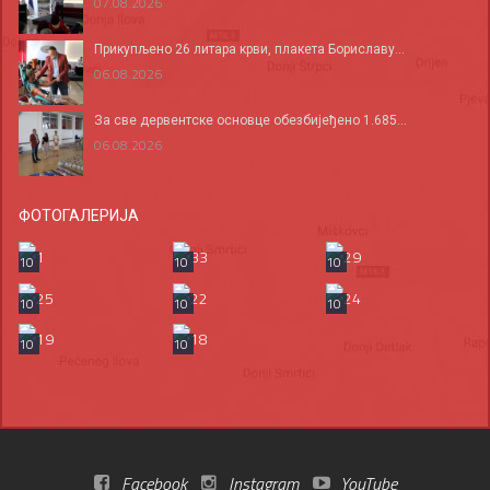
07.08.2026
Прикупљено 26 литара крви, плакета Бориславу...
06.08.2026
За све дервентске основце обезбијеђено 1.685...
06.08.2026
ФОТОГАЛЕРИЈА
10
10
10
10
10
10
10
10
Facebook
Instagram
YouTube