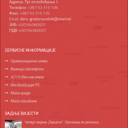
Адреса: Трг ослобођења 3
Телефон: +387 53 315 106
Факс: +387 53 315 105
Email:
derv-gradonacelnik@mtel.tel
ЈИБ: 400164060007
ПДВ: 400164060007
СЕРВИСНЕ ИНФОРМАЦИЈЕ
Организациона шема
Важнији телефони
#2176 (без наслова)
Институције РС
Мапа града
Мапа општине
ЗАДЊЕ ВИЈЕСТИ
Четврт вијека „Прљаче“: Пјесници из региона...