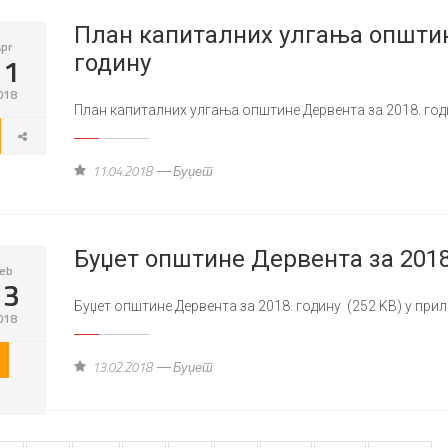
План капиталних улгања општин
pr
11
годину
018
План капиталних улгања општине Дервента за 2018. год
11.04.2018
Буџет
Буџет општине Дервента за 2018
eb
13
Буџет општине Дервента за 2018. годину (252 KB) у пр
018
13.02.2018
Буџет