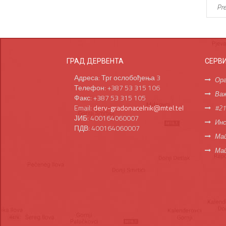
Pre
ГРАД ДЕРВЕНТА
СЕРВ
Адреса: Трг ослобођења 3
Орг
Телефон: +387 53 315 106
Важ
Факс: +387 53 315 105
Email:
derv-gradonacelnik@mtel.tel
#21
ЈИБ: 400164060007
Инс
ПДВ: 400164060007
Мап
Ма