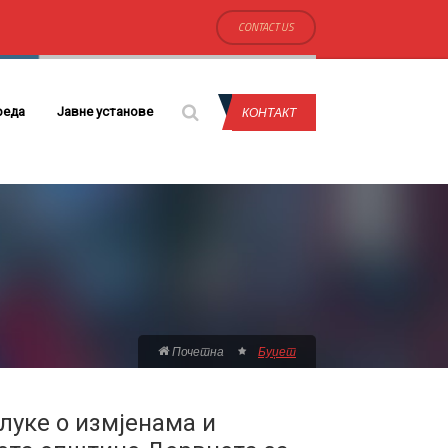
CONTACT US
КОНТАКТ
реда
Јавне установе
Почетна
Буџет
луке о измјенама и