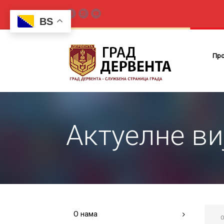
BS
Пр
Актуелне ви
О нама
O