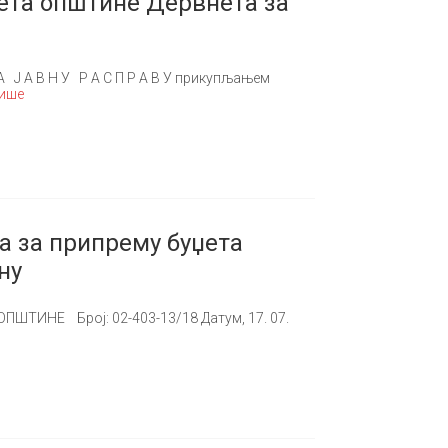
џета општине Дервнета за
З А Ј А В Н У Р А С П Р А В У прикупљањем
више
а за припрему буџета
ну
ИНЕ Број: 02-403-13/18 Датум, 17. 07.