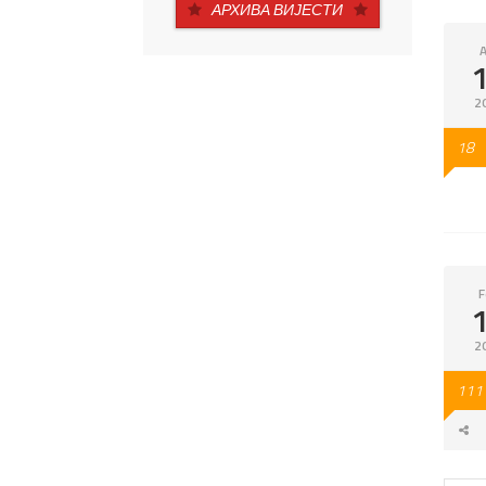
АРХИВА ВИЈЕСТИ
A
2
18
F
2
111