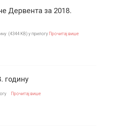
е Дервента за 2018.
ину (4344 KB) у прилогу
Прочитај више
. годину
илогу
Прочитај више