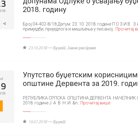
23
допунама Одлуке о усвајању бу
2018. годину
018
Број:04-402-8/18 Датум: 23. 10. 2018. године П О З И В 
примједби, приједлога и мишљења у писаној..
Прочитај 
23.10.2018
Буџет
,
Јавне расправе
Упутство буџетским корисницим
Jul
19
општине Дервента за 2019. годи
018
РЕПУБЛИКА СРПСКА ОПШТИНА ДЕРВЕНТА НАЧЕЛНИК ОПШТ
2018. године Ј А В Н И &n..
Прочитај више
19.07.2018
Буџет