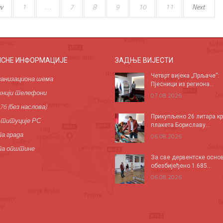
v
1
. . .
7
8
9
10
11
Next
ИСНЕ ИНФОРМАЦИЈЕ
ЗАДЊЕ ВИЈЕСТИ
Четврт вијека „Прљаче“:
анизациона шема
Пјесници из региона...
нији телефони
07.08.2026
76 (без наслова)
Прикупљено 26 литара кр
титуције РС
плакета Бориславу...
а града
06.08.2026
па општине
За све дервентске осно
обезбијеђено 1.685...
06.08.2026