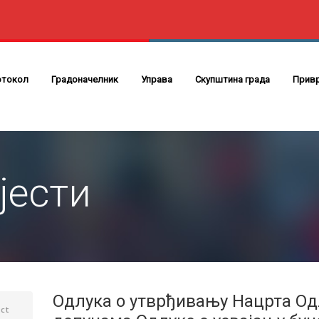
отокол
Градоначелник
Управа
Скупштина града
Прив
јести
Одлука о утврђивању Нацрта Од
ct