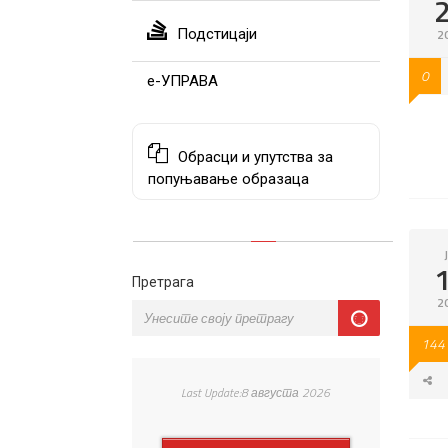
Подстицаји
2
0
е-УПРАВА
Обрасци и упутства за
попуњавање образаца
Претрага
2
144
Last Update:8 августа 2026