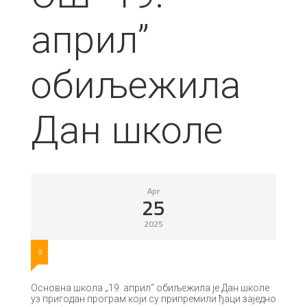
април”
обиљежила
Дан школе
Apr
25
2025
9
Основна школа „19. април“ обиљежила је Дан школе
уз пригодан програм који су припремили ђаци заједно