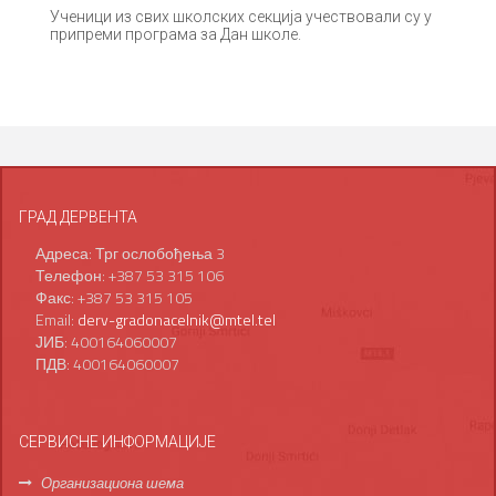
Ученици из свих школских секција учествовали су у
припреми програма за Дан школе.
ГРАД ДЕРВЕНТА
Адреса: Трг ослобођења 3
Телефон: +387 53 315 106
Факс: +387 53 315 105
Email:
derv-gradonacelnik@mtel.tel
ЈИБ: 400164060007
ПДВ: 400164060007
СЕРВИСНЕ ИНФОРМАЦИЈЕ
Организациона шема