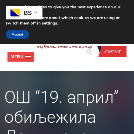
We are using cookies to give you the best experience on our
CONTACT US
BS
website.
You can find out more about which cookies we are using or
switch them off in
settings
.
Accept
КОНТАКТ
MENU
ОШ “19. април”
обиљежила