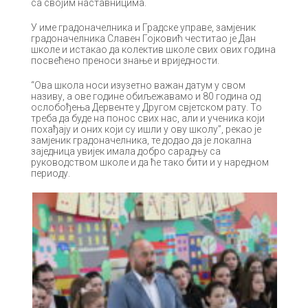
са својим наставницима.
У име градоначелника и Градске управе, замјеник
градоначелника Славен Гојковић честитао је Дан
школе и истакао да колектив школе свих ових година
посвећено преноси знање и вриједности.
“Ова школа носи изузетно важан датум у свом
називу, а ове године обиљежавамо и 80 година од
ослобођења Дервенте у Другом свјетском рату. То
треба да буде на понос свих нас, али и ученика који
похађају и оних који су ишли у ову школу”, рекао је
замјеник градоначелника, те додао да је локална
заједница увијек имала добро сарадњу са
руководством школе и да ће тако бити и у наредном
периоду.