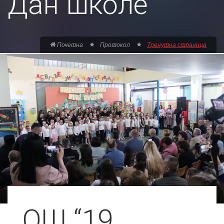
Дан школе
Почетна
Протокол
Тренутна страница
ОШ “19.