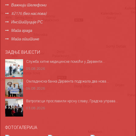
Важнији телефони
#2176 (без наслова)
Институције РС
Мапа града
Мапа општине
ЗАДЊЕ ВИЈЕСТИ
Служба хитне медицинске помоћи у Дервенти...
05.08.2026
Омладинска банка Дервента подржала два нова...
04.08.2026
Ватрогасци прославили крсну славу; Градска управа...
03.08.2026
ФОТОГАЛЕРИЈА