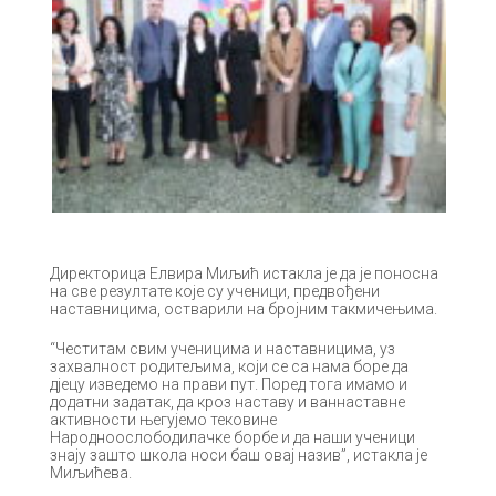
Директорица Елвира Миљић истакла је да је поносна
на све резултате које су ученици, предвођени
наставницима, остварили на бројним такмичењима.
“Честитам свим ученицима и наставницима, уз
захвалност родитељима, који се са нама боре да
дјецу изведемо на прави пут. Поред тога имамо и
додатни задатак, да кроз наставу и ваннаставне
активности његујемо тековине
Народноослободилачке борбе и да наши ученици
знају зашто школа носи баш овај назив”, истакла је
Миљићева.