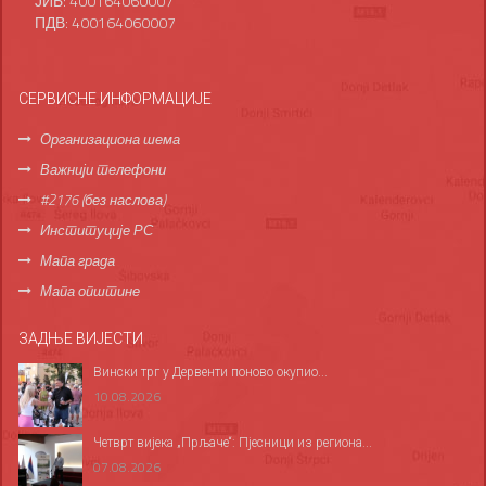
ЈИБ: 400164060007
ПДВ: 400164060007
СЕРВИСНЕ ИНФОРМАЦИЈЕ
Организациона шема
Важнији телефони
#2176 (без наслова)
Институције РС
Мапа града
Мапа општине
ЗАДЊЕ ВИЈЕСТИ
Вински трг у Дервенти поново окупио...
10.08.2026
Четврт вијека „Прљаче“: Пјесници из региона...
07.08.2026