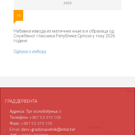
2025
14
Набавка извода из матичних књига и образаца од
Службеног гласника Републике Српске у току 2026.
године
Одлука о избору
ГРАД ДЕРВЕНТА
Адреса: Трг ослобођења 3
Телефон: +387 53 315 106
Факс: +387 53 315 105
Email:
derv-gradonacelnik@mtel.tel