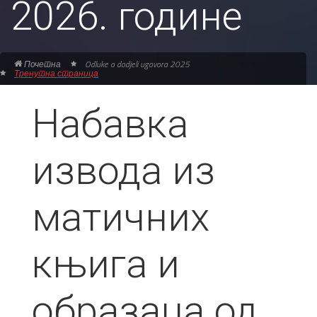
2026. године
Почетна
Odluke o dodjeli ugovora 2025
Тренутна страница
Набавка
извода из
матичних
књига и
образаца од