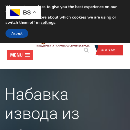
We are using cookies to give you the best experience on our
CONTACT US
BS
website.
You can find out more about which cookies we are using or
switch them off in
settings
.
Accept
КОНТАКТ
MENU
Набавка
извода из