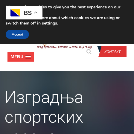
We are using cookies to give you the best experience on our
CONTACT US
BS
website.
You can find out more about which cookies we are using or
switch them off in
settings
.
Accept
КОНТАКТ
MENU
Изградња
спортских