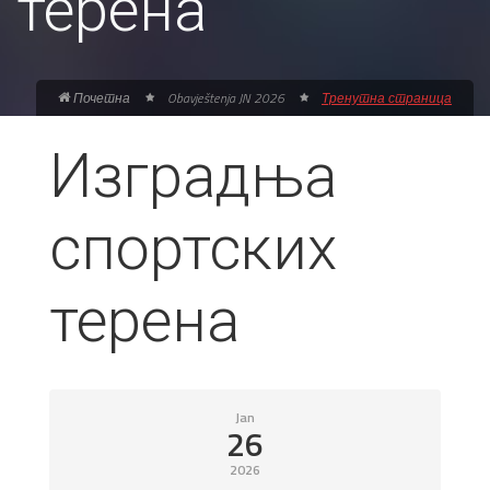
терена
Почетна
Obavještenja JN 2026
Тренутна страница
Изградња
спортских
терена
Jan
26
2026