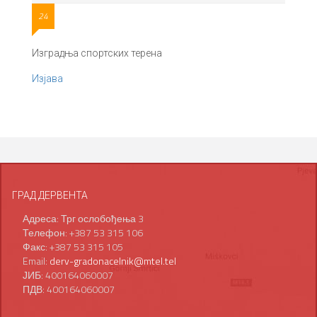
24
Изградња спортских терена
Изјава
ГРАД ДЕРВЕНТА
Адреса: Трг ослобођења 3
Телефон: +387 53 315 106
Факс: +387 53 315 105
Email:
derv-gradonacelnik@mtel.tel
ЈИБ: 400164060007
ПДВ: 400164060007