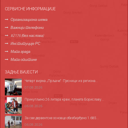
СЕРВИСНЕ ИНФОРМАЦИЈЕ
Организациона шема
Важнији телефони
#2176 (без наслова)
Институције РС
Мапа града
Мапа општине
ЗАДЊЕ ВИЈЕСТИ
Четврт вијека „Прљаче“: Пјесници из региона...
07.08.2026
Прикупљено 26 литара крви, плакета Бориславу...
06.08.2026
За све дервентске основце обезбијеђено 1.685...
06.08.2026