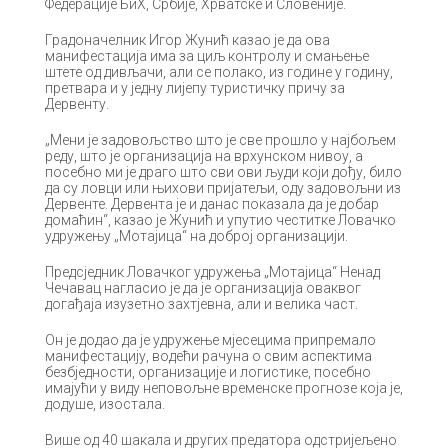
Федерације БиХ, Србије, Хрватске и Словеније.
Градоначелник Игор Жунић казао је да ова
манифестација има за циљ контролу и смањење
штете од дивљачи, али се полако, из године у годину,
претвара и у једну лијепу туристичку причу за
Дервенту.
„Мени је задовољство што је све прошло у најбољем
реду, што је организација на врхунском нивоу, а
посебно ми је драго што сви ови људи који дођу, било
да су ловци или њихови пријатељи, оду задовољни из
Дервенте. Дервента је и данас показала да је добар
домаћин“, казао је Жунић и упутио честитке Ловачко
удружењу „Мотајица“ на доброј организацији.
Предсједник Ловачког удружења „Мотајица“ Ненад
Чечавац нагласио је да је организација оваквог
догађаја изузетно захтјевна, али и велика част.
Он је додао да је удружење мјесецима припремало
манифестацију, водећи рачуна о свим аспектима
безбједности, организације и логистике, посебно
имајући у виду неповољне временске прогнозе која је,
додуше, изостала.
Више од 40 шакала и других предатора одстријељено