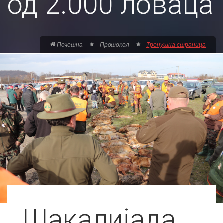
од 2.000 ловаца
Почетна
Протокол
Тренутна страница
Шакалијада