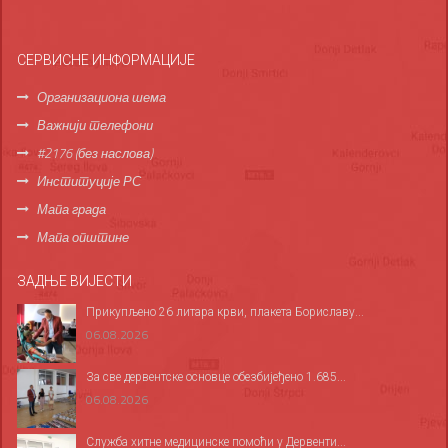
СЕРВИСНЕ ИНФОРМАЦИЈЕ
Организациона шема
Важнији телефони
#2176 (без наслова)
Институције РС
Мапа града
Мапа општине
ЗАДЊЕ ВИЈЕСТИ
Прикупљено 26 литара крви, плакета Бориславу...
06.08.2026
За све дервентске основце обезбијеђено 1.685...
06.08.2026
Служба хитне медицинске помоћи у Дервенти...