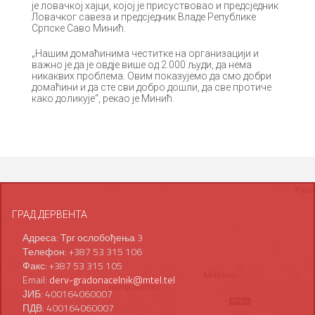
је ловачкој хајци, којој је присуствовао и предсједник
Ловачког савеза и предсједник Владе Републике
Српске Саво Минић.
„Нашим домаћинима честитке на организацији и
важно је да је овдје више од 2.000 људи, да нема
никаквих проблема. Овим показујемо да смо добри
домаћини и да сте сви добро дошли, да све протиче
како доликује“, рекао је Минић.
ГРАД ДЕРВЕНТА
Адреса: Трг ослобођења 3
Телефон: +387 53 315 106
Факс: +387 53 315 105
Email:
derv-gradonacelnik@mtel.tel
ЈИБ: 400164060007
ПДВ: 400164060007