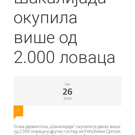
окупила
више од
2.000 ловаца
Jan
26
2026
31
Осма дервентска „Шакалијада“ окупила је данас више
од 2.000 ловаца и других гостију из Републике Српске,