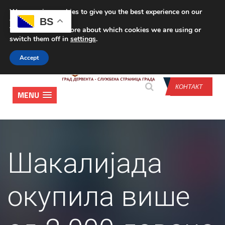
We are using cookies to give you the best experience on our
CONTACT US
BS
website.
You can find out more about which cookies we are using or
switch them off in
settings
.
Accept
КОНТАКТ
MENU
Шакалијада
окупила више