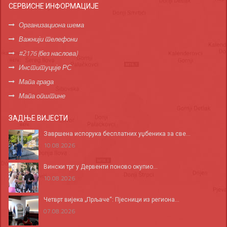
СЕРВИСНЕ ИНФОРМАЦИЈЕ
Организациона шема
Важнији телефони
#2176 (без наслова)
Институције РС
Мапа града
Мапа општине
ЗАДЊЕ ВИЈЕСТИ
Завршена испорука бесплатних уџбеника за све...
10.08.2026
Вински трг у Дервенти поново окупио...
10.08.2026
Четврт вијека „Прљаче“: Пјесници из региона...
07.08.2026