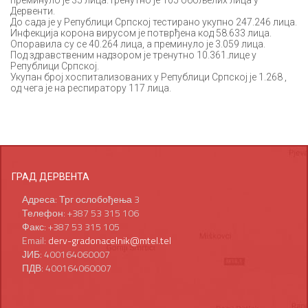
преминуло је 35 лица.Тренутно је 105 обољелих лица у
Дервенти.
До сада је у Републици Српској тестирано укупно 247.246 лица.
Инфекција корона вирусом је потврђена код 58.633 лица.
Опоравила су се 40.264 лица, а преминуло је 3.059 лица.
Под здравственим надзором је тренутно 10.361.лице у
Републици Српској.
Укупан број хоспитализованих у Републици Српској је 1.268 ,
од чега је на респиратору 117 лица.
ГРАД ДЕРВЕНТА
Адреса: Трг ослобођења 3
Телефон: +387 53 315 106
Факс: +387 53 315 105
Email:
derv-gradonacelnik@mtel.tel
ЈИБ: 400164060007
ПДВ: 400164060007