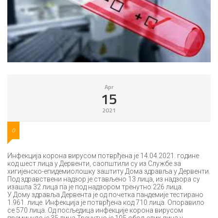
Apr
15
2021
0
Инфекција корона вирусом потврђена је 14.04.2021. године
код шест лица у Дервенти, саопштили су из Службе за
хигијенско-епидемиолошку заштиту Дома здравља у Дервенти.
Под здравствени надзор је стављено 13 лица, из надзора су
изашла 32 лица па је под надзором тренутно 226 лица.
У Дому здравља Дервента је од почетка пандемије тестирано
1.961. лице. Инфекција је потврђена код 710 лица. Опоравило
се 570 лица. Од посљедица инфекције корона вирусом