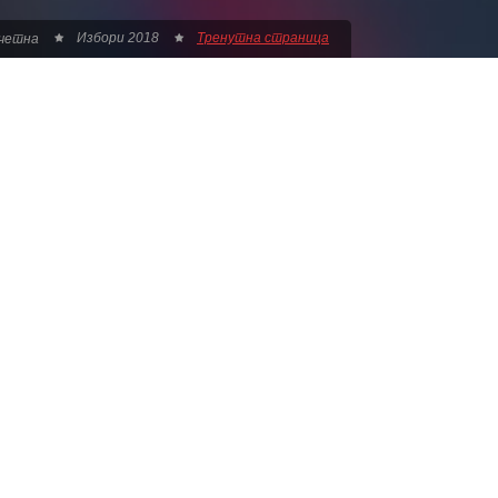
Избори 2018
Тренутна страница
четна