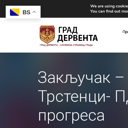
We are using cookies
You can find out mo
BS
Пр
Закључак – 
Трстенци- П
прогреса