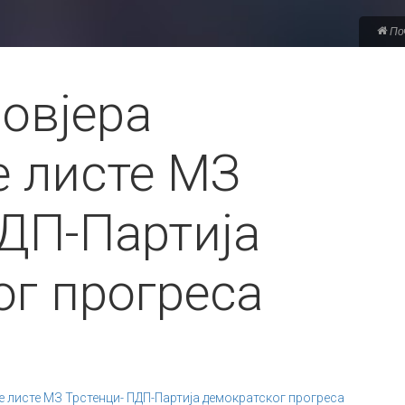
По
овјера
е листе МЗ
ПДП-Партија
ог прогреса
е листе МЗ Трстенци- ПДП-Партија демократског прогреса