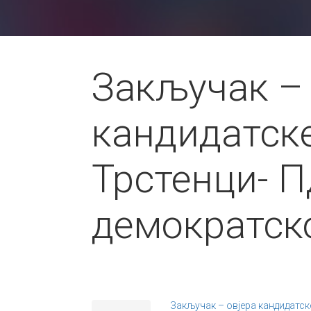
Закључак – 
кандидатск
Трстенци- 
демократск
Закључак – овјера кандидатск