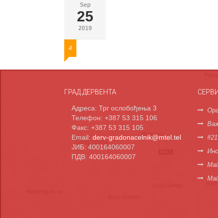
Sep
25
2019
4
ГРАД ДЕРВЕНТА
СЕРВ
Адреса: Трг ослобођења 3
Орг
Телефон: +387 53 315 106
Важ
Факс: +387 53 315 105
Email:
derv-gradonacelnik@mtel.tel
#21
ЈИБ: 400164060007
Инс
ПДВ: 400164060007
Мап
Ма