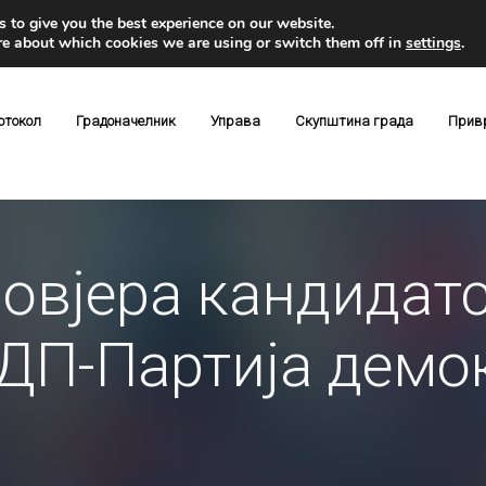
 to give you the best experience on our website.
re about which cookies we are using or switch them off in
settings
.
отокол
Градоначелник
Управа
Скупштина града
Прив
овјера кандидат
ДП-Партија демо