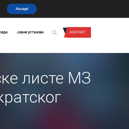
Accept
CONTACT US
реда
Јавне установе
КОНТАКТ
ске листе МЗ
кратског