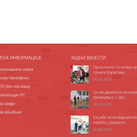
ИСНЕ ИНФОРМАЦИЈЕ
ЗАДЊЕ ВИЈЕСТИ
Прикупљено 26 литара кр
анизациона шема
плакета Бориславу...
нији телефони
06.08.2026
76 (без наслова)
За све дервентске основце
титуције РС
обезбијеђено 1.685...
а града
06.08.2026
па општине
Служба хитне медицинске
помоћи у Дервенти...
05.08.2026