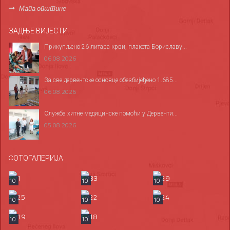
Мапа општине
ЗАДЊЕ ВИЈЕСТИ
Прикупљено 26 литара крви, плакета Бориславу...
06.08.2026
За све дервентске основце обезбијеђено 1.685...
06.08.2026
Служба хитне медицинске помоћи у Дервенти...
05.08.2026
ФОТОГАЛЕРИЈА
10
10
10
10
10
10
10
10