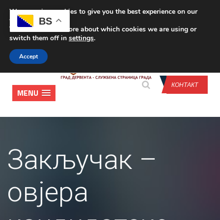
We are using cookies to give you the best experience on our
CONTACT US
BS
website.
You can find out more about which cookies we are using or
switch them off in
settings
.
Accept
КОНТАКТ
MENU
Закључак –
овјера