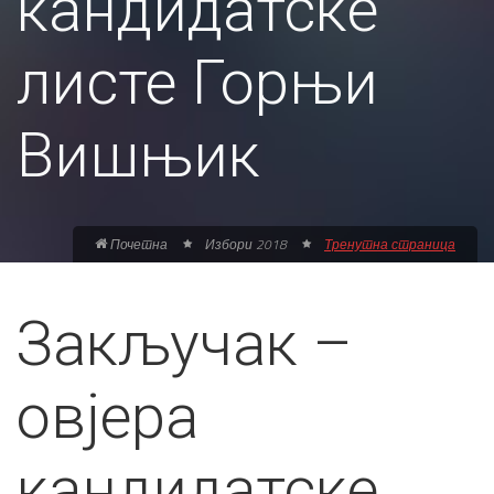
кандидатске
листе Горњи
Вишњик
Почетна
Избори 2018
Тренутна страница
Закључак –
овјера
кандидатске