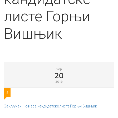
листе Горњи
Вишњик
Sep
20
2019
9
Закључак – овјера кандидатске листе Горњи Вишњик