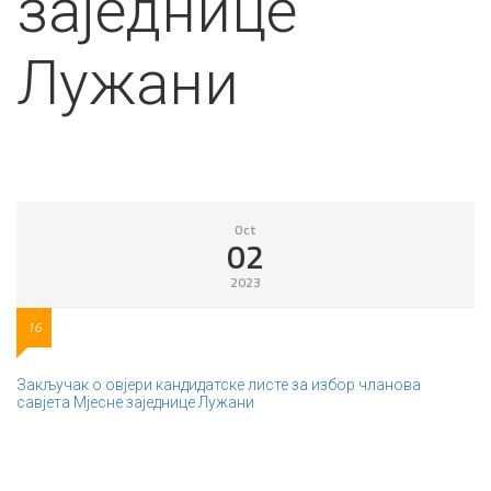
заједнице
Лужани
Oct
02
2023
16
Закључак о овјери кандидатске листе за избор чланова
савјета Мјесне заједнице Лужани