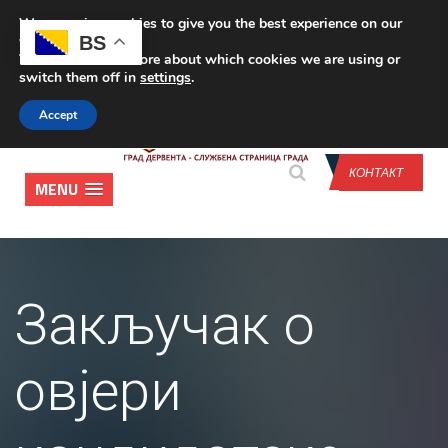
We are using cookies to give you the best experience on our
CONTACT US
BS
website.
You can find out more about which cookies we are using or
switch them off in
settings
.
Accept
КОНТАКТ
MENU
Закључак о
овјери