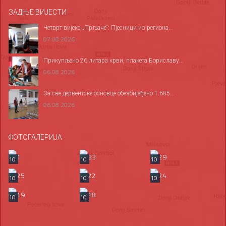
ЗАДЊЕ ВИЈЕСТИ
Четврт вијека „Прљаче“: Пјесници из региона...
07.08.2026
Прикупљено 26 литара крви, плакета Бориславу...
06.08.2026
За све дервентске основце обезбијеђено 1.685...
06.08.2026
ФОТОГАЛЕРИЈА
10
10
10
10
10
10
10
10