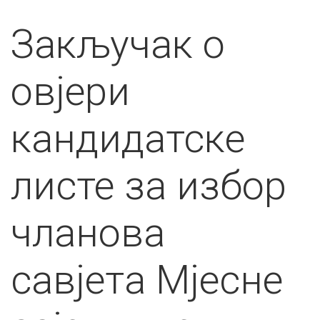
Закључак о
овјери
кандидатске
листе за избор
чланова
савјета Мјесне