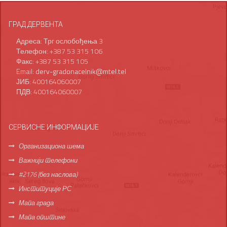
ГРАД ДЕРВЕНТА
Адреса: Трг ослобођења 3
Телефон: +387 53 315 106
Факс: +387 53 315 105
Email:
derv-gradonacelnik@mtel.tel
ЈИБ: 400164060007
ПДВ: 400164060007
СЕРВИСНЕ ИНФОРМАЦИЈЕ
Организациона шема
Важнији телефони
#2176 (без наслова)
Институције РС
Мапа града
Мапа општине