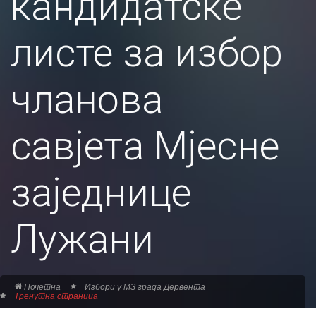
кандидатске
листе за избор
чланова
савјета Мјесне
заједнице
Лужани
Почетна
Избори у МЗ града Дервента
Тренутна страница