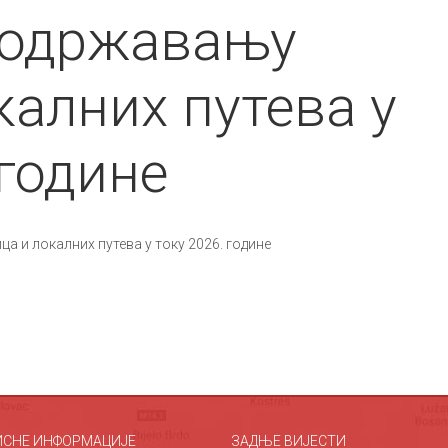
 одржавању
калних путева у
 године
а и локалних путева у току 2026. године
ИСНЕ ИНФОРМАЦИЈЕ
ЗАДЊЕ ВИЈЕСТИ