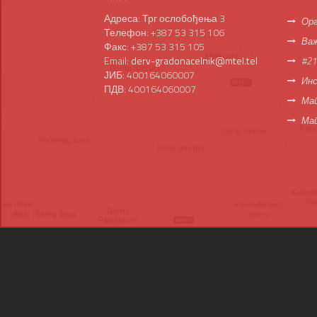
Адреса: Трг ослобођења 3
Орг
Телефон: +387 53 315 106
Важ
Факс: +387 53 315 105
Email:
derv-gradonacelnik@mtel.tel
#21
ЈИБ: 400164060007
Инс
ПДВ: 400164060007
Мап
Ма