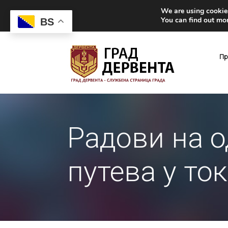
We are using cookies
You can find out mo
BS
Пр
Радови на 
путева у ток