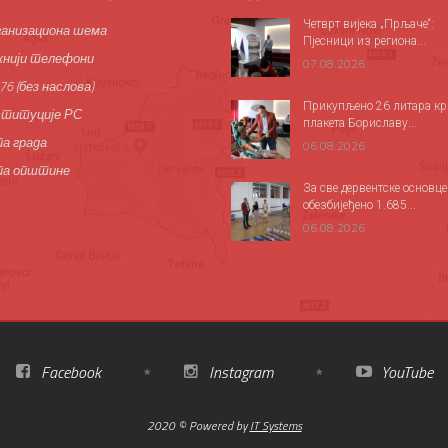
Четврт вијека „Прљаче“:
анизациона шема
Пјесници из региона...
нији телефони
07.08.2026
76 (без наслова)
Прикупљено 26 литара кр
титуције РС
плакета Бориславу...
а града
06.08.2026
па општине
За све дервентске основце
обезбијеђено 1.685...
06.08.2026
Facebook
Instagram
YouTube
2020 © Powered by
IT Systems