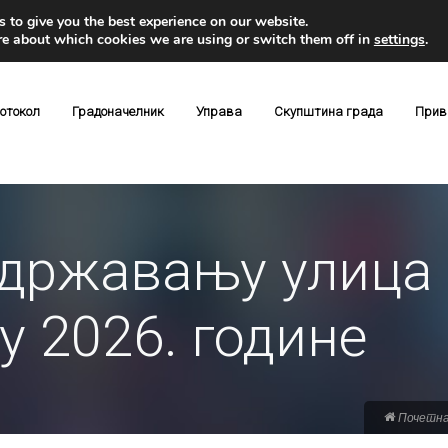
 to give you the best experience on our website.
re about which cookies we are using or switch them off in
settings
.
отокол
Градоначелник
Управа
Скупштина града
Прив
одржавању улица 
у 2026. године
Почетн