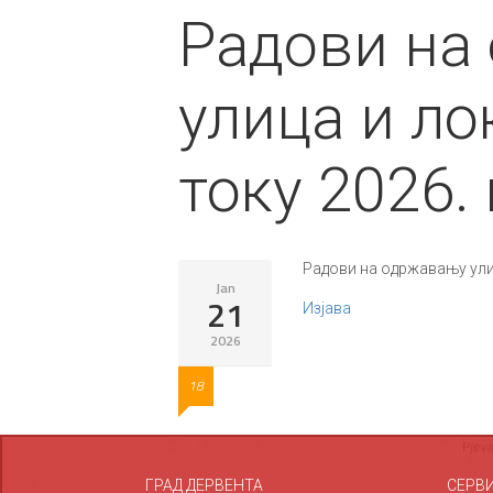
Радови на
улица и ло
току 2026.
Радови на одржавању улиц
Jan
21
Изјава
2026
18
ГРАД ДЕРВЕНТА
СЕРВ