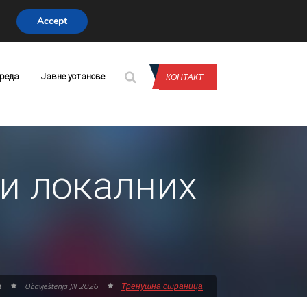
CONTACT US
Accept
КОНТАКТ
реда
Јавне установе
и локалних
а
Obavještenja JN 2026
Тренутна страница