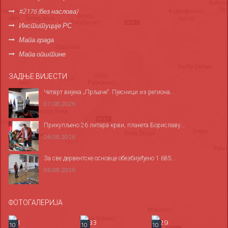
#2176 (без наслова)
Институције РС
Мапа града
Мапа општине
ЗАДЊЕ ВИЈЕСТИ
Четврт вијека „Прљаче“: Пјесници из региона...
07.08.2026
Прикупљено 26 литара крви, плакета Бориславу...
06.08.2026
За све дервентске основце обезбијеђено 1.685...
06.08.2026
ФОТОГАЛЕРИЈА
10
10
10