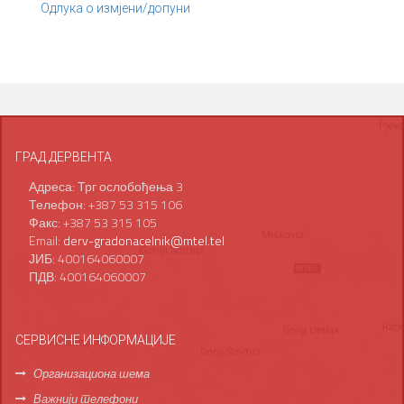
Одлука о измјени/допуни
ГРАД ДЕРВЕНТА
Адреса: Трг ослобођења 3
Телефон: +387 53 315 106
Факс: +387 53 315 105
Email:
derv-gradonacelnik@mtel.tel
ЈИБ: 400164060007
ПДВ: 400164060007
СЕРВИСНЕ ИНФОРМАЦИЈЕ
Организациона шема
Важнији телефони