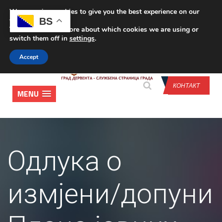
We are using cookies to give you the best experience on our
CONTACT US
BS
website.
You can find out more about which cookies we are using or
switch them off in
settings
.
Accept
КОНТАКТ
MENU
Одлука о
измјени/допуни