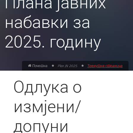
Плана јавних
набавки за
2025. годину
Почетна
Plan JN 2025
Тренутна страница
Одлука о
измјени/
допуни