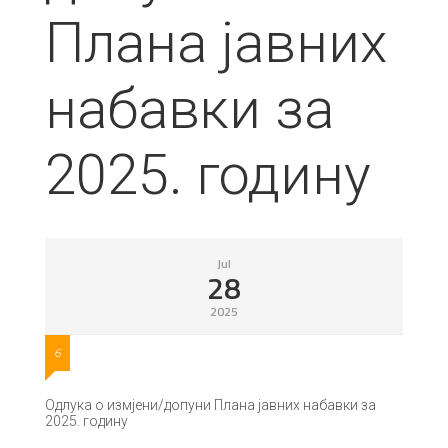
Плана јавних
набавки за
2025. годину
Jul
28
2025
6
Одлука о измјени/допуни Плана јавних набавки за
2025. годину