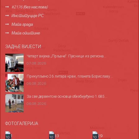
#2176 (без наслова)
Институције РС
Мапа града
Мапа општине
ЗАДЊЕ ВИЈЕСТИ
Четврт вијека „Прљаче“: Пјесници из региона...
07.08.2026
Прикупљено 26 литара крви, плакета Бориславу...
06.08.2026
За све дервентске основце обезбијеђено 1.685...
06.08.2026
ФОТОГАЛЕРИЈА
10
10
10