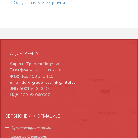
Одлука о измјени/допуни
ГРАД ДЕРВЕНТА
Адреса: Трг ослобођења 3
Телефон: +387 53 315 106
Факс: +387 53 315 105
Email:
derv-gradonacelnik@mtel.tel
ЈИБ: 400164060007
ПДВ: 400164060007
СЕРВИСНЕ ИНФОРМАЦИЈЕ
Организациона шема
Важнији телефони