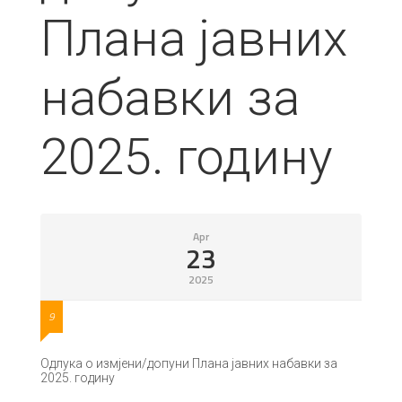
Плана јавних
набавки за
2025. годину
Apr
23
2025
9
Одлука о измјени/допуни Плана јавних набавки за
2025. годину