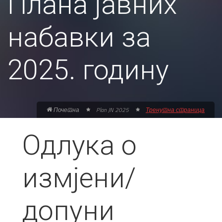
Плана јавних
набавки за
2025. годину
Почетна
Plan JN 2025
Тренутна страница
Одлука о
измјени/
допуни