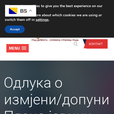
We are using cookies to give you the best experience on our
CONTACT US
BS
website.
You can find out more about which cookies we are using or
switch them off in
settings
.
Accept
КОНТАКТ
MENU
Одлука о
измјени/допуни