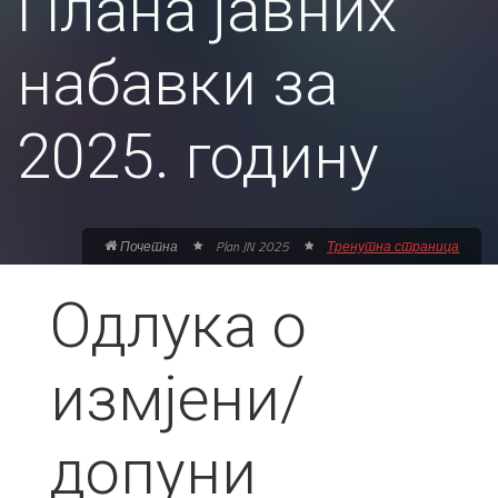
Плана јавних
набавки за
2025. годину
Почетна
Plan JN 2025
Тренутна страница
Одлука о
измјени/
допуни