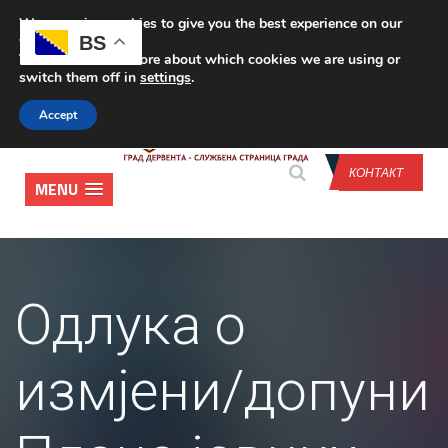
We are using cookies to give you the best experience on our
CONTACT US
BS
website.
You can find out more about which cookies we are using or
switch them off in
settings
.
Accept
КОНТАКТ
MENU
Одлука о
измјени/допуни