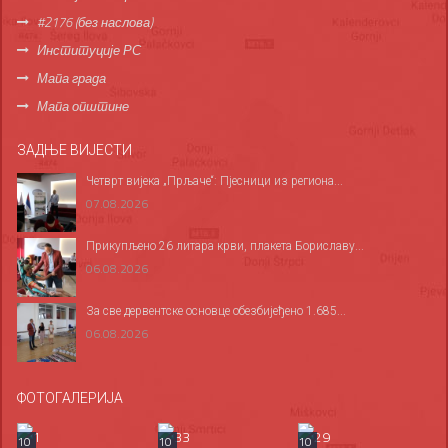
#2176 (без наслова)
Институције РС
Мапа града
Мапа општине
ЗАДЊЕ ВИЈЕСТИ
Четврт вијека „Прљаче“: Пјесници из региона...
07.08.2026
Прикупљено 26 литара крви, плакета Бориславу...
06.08.2026
За све дервентске основце обезбијеђено 1.685...
06.08.2026
ФОТОГАЛЕРИЈА
10
10
10