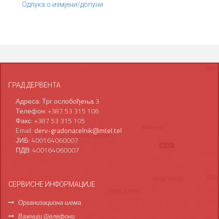
Одлука о измјени/допуни
ГРАД ДЕРВЕНТА
Адреса: Трг ослобођења 3
Телефон: +387 53 315 106
Факс: +387 53 315 105
Email:
derv-gradonacelnik@mtel.tel
ЈИБ: 400164060007
ПДВ: 400164060007
СЕРВИСНЕ ИНФОРМАЦИЈЕ
Организациона шема
Важнији телефони