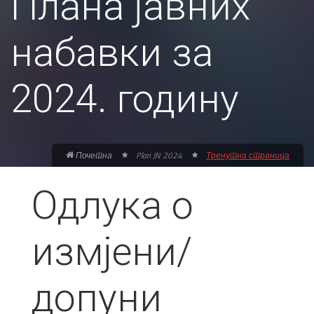
Плана јавних
набавки за
2024. годину
Почетна
Plan JN 2024
Тренутна страница
Одлука о
измјени/
допуни