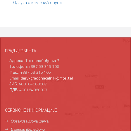
Одлука о измјени/допуни
ГРАД ДЕРВЕНТА
Адреса: Трг ослобођења 3
Телефон: +387 53 315 106
Факс: +387 53 315 105
Email:
derv-gradonacelnik@mtel.tel
ЈИБ: 400164060007
ПДВ: 400164060007
СЕРВИСНЕ ИНФОРМАЦИЈЕ
Организациона шема
Важнији телефони