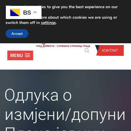
We are using cookies to give you the best experience on our
CONTACT US
BS
website.
You can find out more about which cookies we are using or
switch them off in
settings
.
Accept
КОНТАКТ
MENU
Одлука о
измјени/допуни