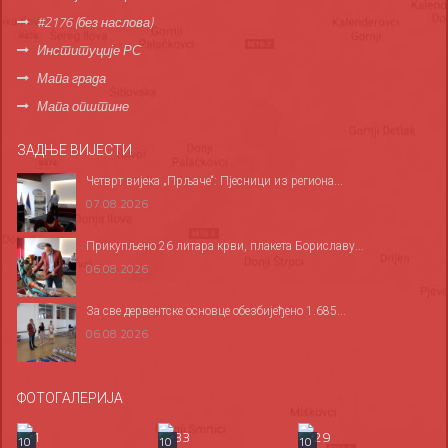
#2176 (без наслова)
Институције РС
Мапа града
Мапа општине
ЗАДЊЕ ВИЈЕСТИ
Четврт вијека „Прљаче“: Пјесници из региона...
07.08.2026
Прикупљено 26 литара крви, плакета Бориславу...
06.08.2026
За све дервентске основце обезбијеђено 1.685...
06.08.2026
ФОТОГАЛЕРИЈА
10
10
10