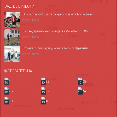
ЗАДЊЕ ВИЈЕСТИ
Прикупљено 26 литара крви, плакета Бориславу...
06.08.2026
За све дервентске основце обезбијеђено 1.685...
06.08.2026
Служба хитне медицинске помоћи у Дервенти...
05.08.2026
ФОТОГАЛЕРИЈА
10
10
10
10
10
10
10
10