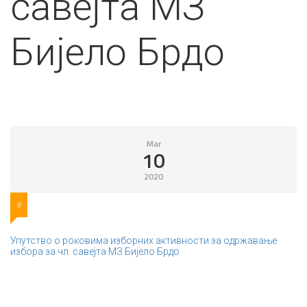
савејта МЗ
Бијело Брдо
Mar
10
2020
9
Упутство о роковима изборних активности за одржавање
избора за чл. савејта МЗ Бијело Брдо