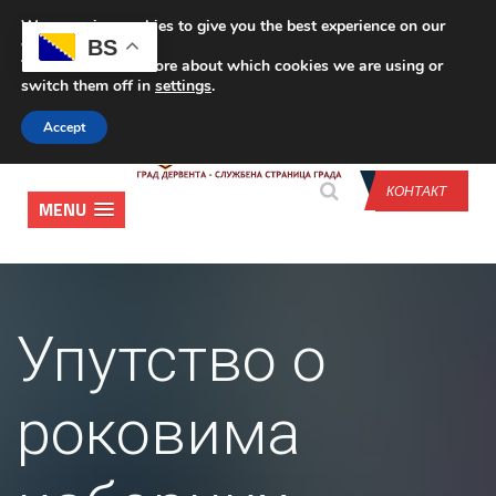
We are using cookies to give you the best experience on our
CONTACT US
BS
website.
You can find out more about which cookies we are using or
switch them off in
settings
.
Accept
КОНТАКТ
MENU
Упутство о
роковима