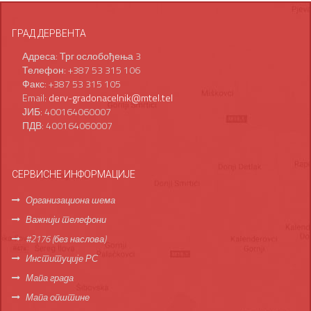
ГРАД ДЕРВЕНТА
Адреса: Трг ослобођења 3
Телефон: +387 53 315 106
Факс: +387 53 315 105
Email:
derv-gradonacelnik@mtel.tel
ЈИБ: 400164060007
ПДВ: 400164060007
СЕРВИСНЕ ИНФОРМАЦИЈЕ
Организациона шема
Важнији телефони
#2176 (без наслова)
Институције РС
Мапа града
Мапа општине