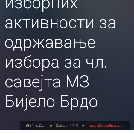
изборних
активности за
одржавање
избора за чл.
савејта МЗ
Бијело Брдо
Почетна
Избори 2018
Тренутна страница