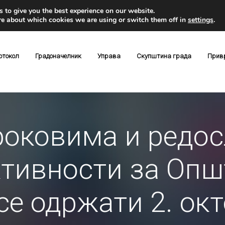
 to give you the best experience on our website.
re about which cookies we are using or switch them off in
settings
.
отокол
Градоначелник
Управа
Скупштина града
Прив
роковима и редос
тивности за Опш
 се одржати 2. ок