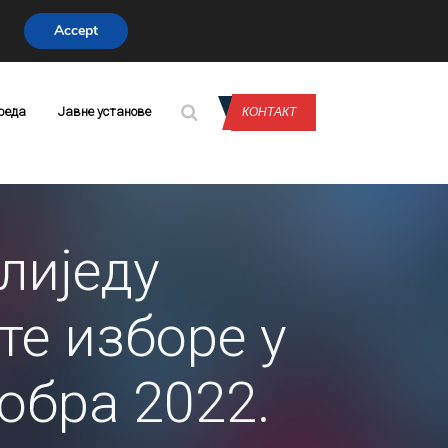
Accept
CONTACT US
реда
Јавне установе
КОНТАКТ
лиједу
те изборе у
тобра 2022.