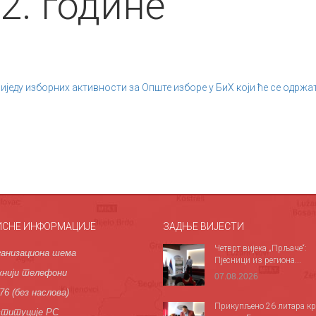
2. године
једу изборних активности за Опште изборе у БиХ који ће се одржат
ИСНЕ ИНФОРМАЦИЈЕ
ЗАДЊЕ ВИЈЕСТИ
Четврт вијека „Прљаче“:
анизациона шема
Пјесници из региона...
нији телефони
07.08.2026
76 (без наслова)
Прикупљено 26 литара кр
титуције РС