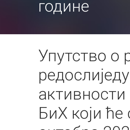
године
Упутство о 
редослиједу
активности 
БиХ који ће