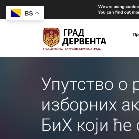
We are using cookies
You can find out mo
BS
Пр
Упутство о 
изборних ак
БиХ који ће