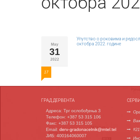
октобра 202
Упутство о роковима и редосли
октобра 2022. године
May
31
2022
17
ГРАД ДЕРВЕНТА
СЕРВ
Адреса: Трг ослобођења 3
Орг
Телефон: +387 53 315 106
Важ
Факс: +387 53 315 105
Email:
derv-gradonacelnik@mtel.tel
#21
ЈИБ: 400164060007
Инс