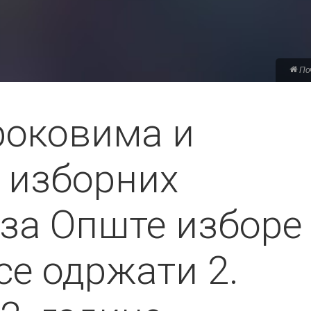
По
роковима и
 изборних
за Опште изборе 
 се одржати 2.