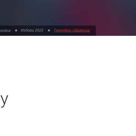
Избори 2022
Тренутна страница
четна
у