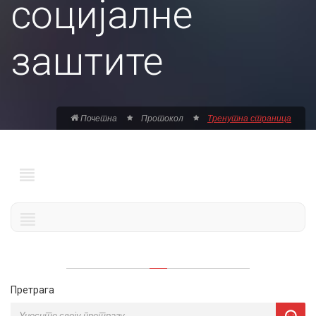
социјалне
заштите
Почетна
Протокол
Тренутна страница
Претрага