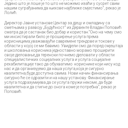
Једино што је лоше је то што не можемо изаћи у сусрет свим
нашим суграђанима да њихове најближе смјестимо“, рекао је
Лолић.
Директор Јавне установе Центар за дјецу и омладину са
сметњама у развоју „Будућност“ из Дервенте Владан Поповић
сматра да је састанак био добар и користан.“Оно на чему смо
ми инсистирали било је проширење услуга према
корисницима,уважавајући савремене трендове и токове у
области у којој се ми бавимо. Увидјели смо да поред смјештаја
и школовања корисника једноставно морамо проширити
своје дјеловање,да теренски почнемо дјеловати у области
специјалистичких социјалних услуга и услуга социјалне
рехабилитације тако да обухватимо кориснике који нису код
нас и да организујемо да наша услуга,која је сигурно
квалитетна,буде доступна свима. Нови начин финансирања
сигурно ће се одразити и на нашу установу. Финансирање
услуга подразумијева да се услуга пружи некоме, да буде
квалитетна и да стигне до онога коме је потребна“, рекао је
Поповић.