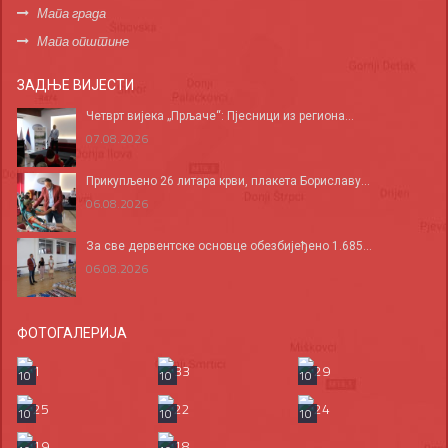
Мапа града
Мапа општине
ЗАДЊЕ ВИЈЕСТИ
Четврт вијека „Прљаче“: Пјесници из региона...
07.08.2026
Прикупљено 26 литара крви, плакета Бориславу...
06.08.2026
За све дервентске основце обезбијеђено 1.685...
06.08.2026
ФОТОГАЛЕРИЈА
10
10
10
10
10
10