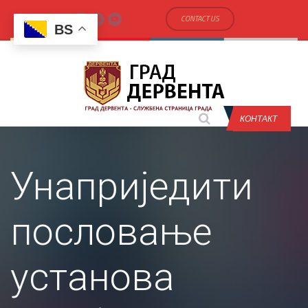
CONTACT US
BS
КОНТАКТ
Унаприједити
пословање
установа