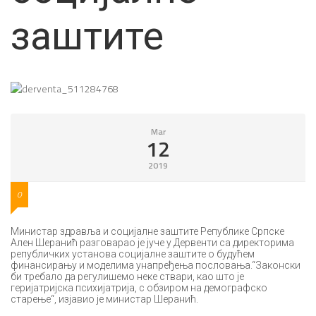
заштите
Mar
12
2019
0
Министар здравља и социјалне заштите Републике Српске
Ален Шеранић разговарао је јуче у Дервенти са директорима
републичких установа социјалне заштите о будућем
финансирању и моделима унапређења пословања.“Законски
би требало да регулишемо неке ствари, као што је
геријатријска психијатрија, с обзиром на демографско
старење“, изјавио је министар Шеранић.