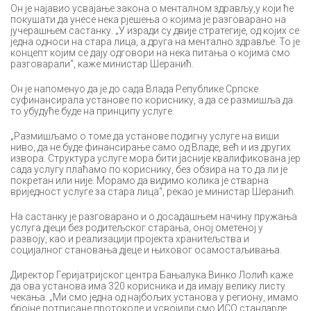
Он је најавио усвајање закона о менталном здрављу,у који ће
покушати да унесе нека рјешења о којима је разговарано на
јучерашњем састанку. „У изради су двије стратегије, од којих се
једна односи на стара лица, а друга на ментално здравље. То је
концепт којим се дају одговори на нека питања о којима смо
разговарали“, каже министар Шеранић.
Он је напоменуо да је до сада Влада Републике Српске
суфинансирала установе по кориснику, а да се размишља да
то убудуће буде на принципу услуге.
„Размишљамо о томе да установе подигну услуге на виши
ниво, да не буде финансирање само од Владе, већ и из других
извора. Структура услуге мора бити јасније квалификована јер
сада услугу плаћамо по кориснику, без обзира на то да ли је
покретан или није. Морамо да видимо колика је стварна
вриједност услуге за стара лица“, рекао је министар Шеранић.
На састанку је разговарано и о досадашњем начину пружања
услуга дјеци без родитељског старања, оној ометеној у
развоју, као и реализацији пројекта хранитељства и
социјалног становања дјеце и њиховог осамостаљивања.
Директор Геријатријског центра Бањалука Винко Лолић каже
да ова установа има 320 корисника и да имају велику листу
чекања. „Ми смо једна од најбољих установа у региону, имамо
бројне потписане протоколе и усвојили смо ИСО стандарде.