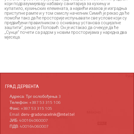
који подразумијевају набавку санитарија за кухињу и
купатило, кухињских елемената, а највећи изазов је изградња
приступне рампе и у том смислу начелник Симић је рекао да ће
помоћи тако да ће просторије испуњавати све услове који су
предвиђени правилником о оснивању установа социјалне
заштити“, рекао је Поповић. Он је истакао да очекује да ће
„Сунце“ почети са радом у новим просторијама у наредна два
мјесеца.
ГРАД ДЕРВЕНТА
Адреса: Трг ослобођења 3
Телефон: +387 53 315 106
Факс: +387 53 315 105
Email:
derv-gradonacelnik@mtel.tel
ЈИБ: 400164060007
ПДВ: 400164060007