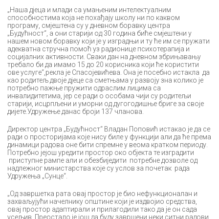
„Наша дјеца и млади са умањеним интелектуалним
способностима која не похађају школу ни по каквом
програму, смјештена су у дневном боравку центра
„Будућност“, а они старији од 30 година биће смјештени у
нашем новом боравку који је у изградњи и ту ће им се пружати
адекватна стручна помоћ уз радионице психотерапија и
социјалних активности. Сваки дан на дневном збрињавању
требало би да имамо 15 до 20 корисника који ће користити
ове услуге“,рекла је Спасојевићева. Она је посебно истакла да
као родитељ двоје дјеце са сметњама у развоју зна колико је
потребно пажње пружити одраслим лицима са
инвалидитетима, јер се ради о особама чији су родитељи
старији, исцрпљени и уморни од дугогодишње бриге за своје
дијете.Удружење данас броји 137 чланова.
Директор центра „Будућност“ Владан Поповић истакао је да се
ради о просторијама које нису биле у функцији али да ће према
динамици радова оне бити спремне у веома кратком периоду.
Потребно јејош уредити простор око објекта те изградити
приступне рампе али и обезбиједити потребне дозволе од
надлежног министарства које су услов за почетак рада
Удружења „Сунце“.
„Од завршетка рата овај простор је био нефункционалан и
захваљујући начелнику општине који је издвојио средства,
овај простор адаптирали и прилагодили тако да је он сада
усељив. Преостало је још да буду завршени неки ситни радови