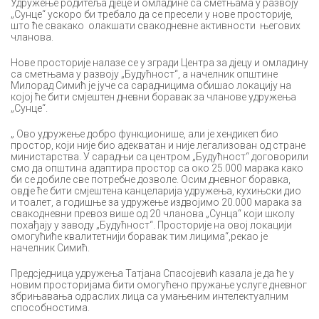
Удружење родитеља дјеце и омладине са сметњама у развоју
„Сунце“ ускоро би требало да се пресели у нове просторије,
што ће свакако олакшати свакодневне активности његових
чланова.
Нове просторије налазе се у згради Центра за дјецу и омладину
са сметњама у развоју „Будућност“, а начелник општине
Милорад Симић је јуче са сарадницима обишао локацију на
којој ће бити смјештен дневни боравак за чланове удружења
„Сунце“.
„ Ово удружење добро функционише, али је хендикеп био
простор, који није био адекватан и није легализован од стране
министарства. У сарадњи са центром „Будућност“ договорили
смо да општина адаптира простор са око 25.000 марака како
би се добиле све потребне дозволе. Осим дневног боравка,
овдје ће бити смјештена канцеларија удружења, кухињски дио
и тоалет, а годишње за удружење издвојимо 20.000 марака за
свакодневни превоз више од 20 чланова „Сунца“ који школу
похађају у заводу „Будућност“. Просторије на овој локацији
омогућиће квалитетнији боравак тим лицима“,рекао је
начелник Симић.
Предсједница удружења Татјана Спасојевић казала је да ће у
новим просторијама бити омогућено пружање услуге дневног
збрињавања одраслих лица са умањеним интелектуалним
способностима.