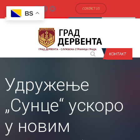
CONTACT US
BS
КОНТАКТ
Удружење
„Сунце“ ускоро
у новим