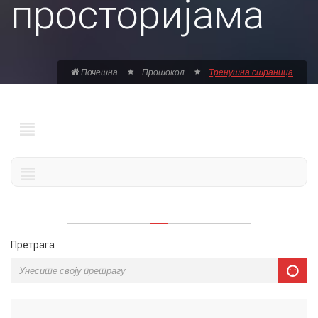
просторијама
Почетна
Протокол
Тренутна страница
Претрага