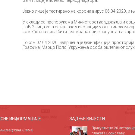
За 41 лице је истекао период надзора.
Једно лице је тестирано на корона вирус 06.04.2020. и њ
У складу са препорукама Министарства здравља и соци
ЦоВ-2 лица која се налазе у изолацији у општинском ка
коме ће сва лица бити тестирана прије напуштања кара
Током 07.04.2020. извршена је дезинфекција просториј
Графика, Марцо Поло, Удружења особа оштећеног слух
ИСНЕ ИНФОРМАЦИЈЕ
ЗАДЊЕ ВИЈЕСТИ
Прикупљено 26 литара кр
анизациона шема
плакета Бориславу...