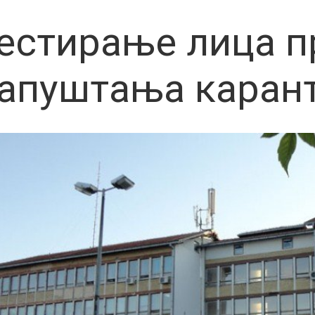
естирање лица п
апуштања каран