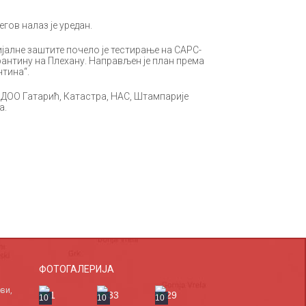
егов налаз је уредан.
јалне заштите почело је тестирање на САРС-
рантину на Плехану. Направљен је план према
нтина“.
а ДОО Гатарић, Катастра, НАС, Штампарије
а.
ФОТОГАЛЕРИЈА
ви,
10
10
10