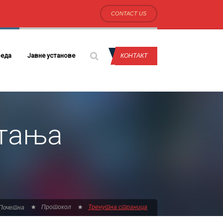
CONTACT US
еда
Јавне установе
КОНТАКТ
штања
Протокол
Тренутна страница
Почетна