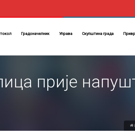
токол
Градоначелник
Управа
Скупштина града
Привр
лица прије напу