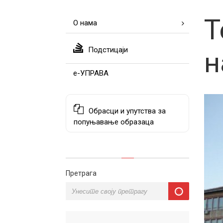
Т
О нама
Подстицаји
н
е-УПРАВА
Обрасци и упутства за
попуњавање образаца
Претрага