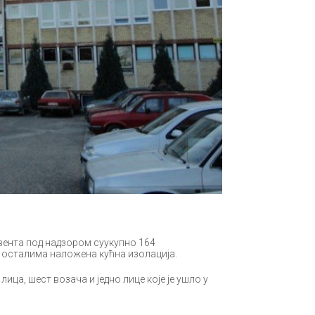
рвента под надзором суукупно 164
је осталима наложена кућна изолација.
ица, шест возача и једно лице које је ушло у