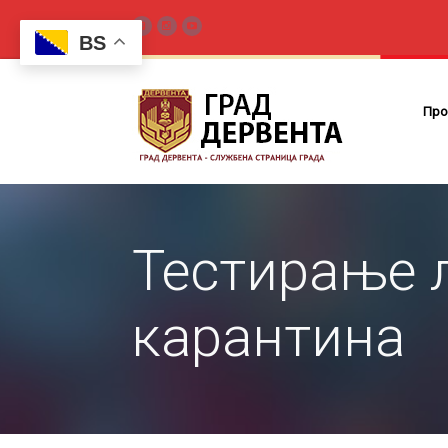
BS
Про
Тестирање 
карантина