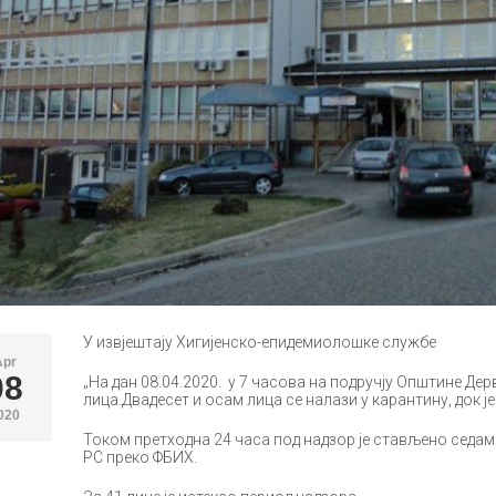
У извјештају Хигијенско-епидемиолошке службе
Apr
08
„На дан 08.04.2020. у 7 часова на подручју Општине Де
лица.Двадесет и осам лица се налази у карантину, док 
020
Током претходна 24 часа под надзор је стављено седам л
РС преко ФБИХ.