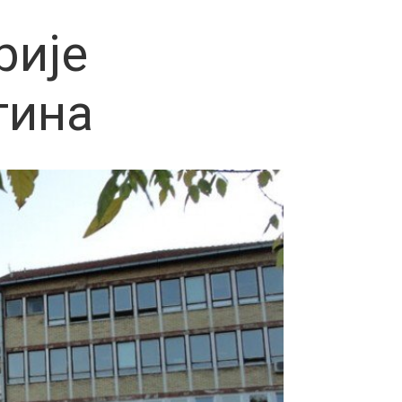
рије
тина