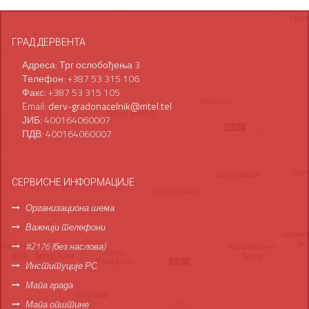
ГРАД ДЕРВЕНТА
Адреса: Трг ослобођења 3
Телефон: +387 53 315 106
Факс: +387 53 315 105
Email:
derv-gradonacelnik@mtel.tel
ЈИБ: 400164060007
ПДВ: 400164060007
СЕРВИСНЕ ИНФОРМАЦИЈЕ
Организациона шема
Важнији телефони
#2176 (без наслова)
Институције РС
Мапа града
Мапа општине