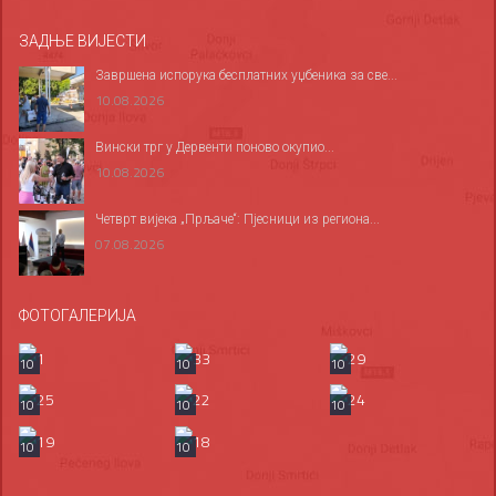
ЗАДЊЕ ВИЈЕСТИ
Завршена испорука бесплатних уџбеника за све...
10.08.2026
Вински трг у Дервенти поново окупио...
10.08.2026
Четврт вијека „Прљаче“: Пјесници из региона...
07.08.2026
ФОТОГАЛЕРИЈА
10
10
10
10
10
10
10
10