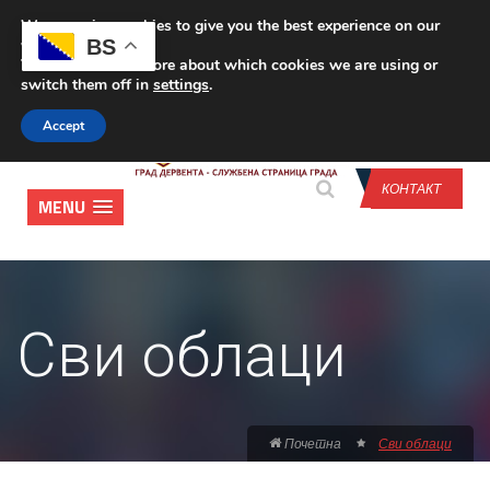
We are using cookies to give you the best experience on our
CONTACT US
BS
website.
You can find out more about which cookies we are using or
switch them off in
settings
.
Accept
КОНТАКТ
MENU
Сви облаци
Почетна
Сви облаци