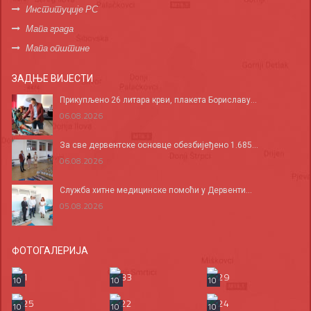
Институције РС
Мапа града
Мапа општине
ЗАДЊЕ ВИЈЕСТИ
Прикупљено 26 литара крви, плакета Бориславу...
06.08.2026
За све дервентске основце обезбијеђено 1.685...
06.08.2026
Служба хитне медицинске помоћи у Дервенти...
05.08.2026
ФОТОГАЛЕРИЈА
10
10
10
10
10
10