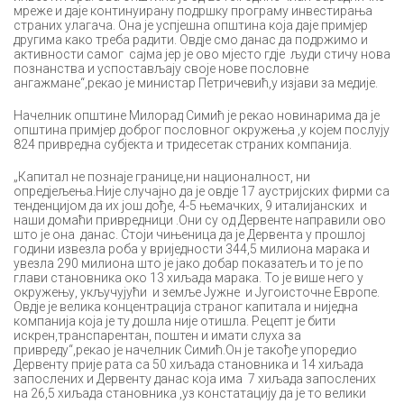
мреже и даје континуирану подршку програму инвестирања
страних улагача. Она је успјешна општина која даје примјер
другима како треба радити. Овдје смо данас да подржимо и
активности самог сајма јер је ово мјесто гдје људи стичу нова
познанства и успостављају своје нове пословне
ангажмане“,рекао је министар Петричевић,у изјави за медије.
Начелник општине Милорад Симић је рекао новинарима да је
општина примјер доброг пословног окружења ,у којем послују
824 привредна субјекта и тридесетак страних компанија.
„Капитал не познаје границе,ни националност, ни
опредјељења.Није случајно да је овдје 17 аустријских фирми са
тенденцијом да их још дође, 4-5 њемачких, 9 италијанских и
наши домаћи привредници .Они су од Дервенте направили ово
што је она данас. Стоји чињеница да је Дервента у прошлој
години извезла роба у вриједности 344,5 милиона марака и
увезла 290 милиона што је јако добар показатељ и то је по
глави становника око 13 хиљада марака. То је више него у
окружењу, укључујући и земље Јужне и Југоисточне Европе.
Овдје је велика концентрација страног капитала и ниједна
компанија која је ту дошла није отишла. Рецепт је бити
искрен,транспарентан, поштен и имати слуха за
привреду“,рекао је начелник Симић.Он је такође упоредио
Дервенту прије рата са 50 хиљада становника и 14 хиљада
запослених и Дервенту данас која има 7 хиљада запослених
на 26,5 хиљада становника ,уз констатацију да је то велики