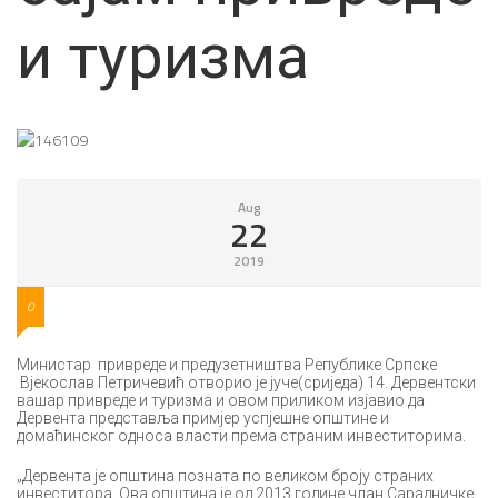
и туризма
Aug
22
2019
0
Министар привреде и предузетништва Републике Српске
Вјекослав Петричевић отворио је јуче(сриједа) 14. Дервентски
вашар привреде и туризма и овом приликом изјавио да
Дервента представља примјер успјешне општине и
домаћинског односа власти према страним инвеститорима.
„Дервента је општина позната по великом броју страних
инвеститора. Ова општина је од 2013.године члан Сарадничке