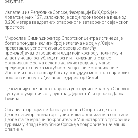
резултат.
Излагачи из Републике Српске, Федерације БиХ,Србије и
Хрватске, њих 127, изложило је своје производе на више од
3.200 метара квадратних отвореног и затвореног сајамског
простора.
Мирослав Симић,директор Спортског центра истиче да је
богата понуда и велики број излагача на сајму.“Сајам
представља успостављање сарадње између
произвођача,потрошача и људи који креирају политику и
власт у нашој републици и регији. Тенденција је да се
организације сајма селе из великих градова у мање
средине,што пружа могућност успјешније организације.
Излагачи представљају богату понуду,уз мноштво сајамских
поклона и попуста“,изјавио је директор Симић.
Церемонију свечаног отварања употпунио је наступ Српског
културно-умјетничког друштва „Дервента“ и пјевача Дарка
Ђекића.
Организатор сајма је Јавна установа Спортски центар
Дервента,суорганизатор Туристичка организација општине
Дервента,генерални покровитељ је Министарство трговине и
туризма у Влади Републике Српске,а покровитељ начелник
општине.