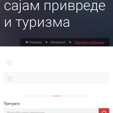
сајам привреде
и туризма
Почетна
Протокол
Тренутна страница
Претрага