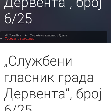
Дервента“, број
6/25
Почетна
Службени гласници Града
Тренутна страница
„Службени
гласник града
Дервента“, број
6/25