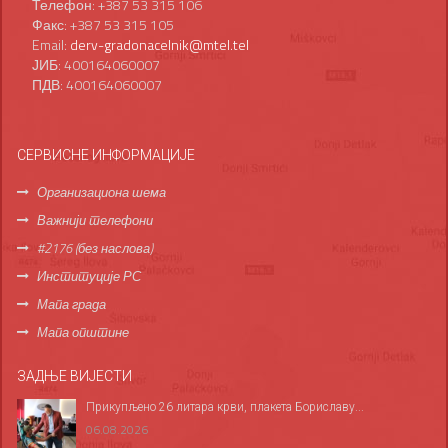
Телефон: +387 53 315 106
Факс: +387 53 315 105
Email:
derv-gradonacelnik@mtel.tel
ЈИБ: 400164060007
ПДВ: 400164060007
СЕРВИСНЕ ИНФОРМАЦИЈЕ
Организациона шема
Важнији телефони
#2176 (без наслова)
Институције РС
Мапа града
Мапа општине
ЗАДЊЕ ВИЈЕСТИ
Прикупљено 26 литара крви, плакета Бориславу...
06.08.2026