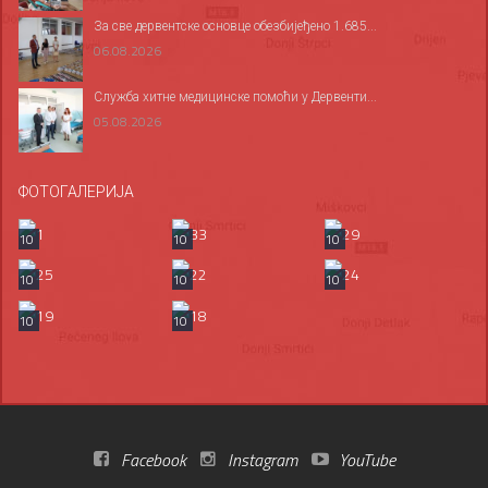
За све дервентске основце обезбијеђено 1.685...
06.08.2026
Служба хитне медицинске помоћи у Дервенти...
05.08.2026
ФОТОГАЛЕРИЈА
10
10
10
10
10
10
10
10
Facebook
Instagram
YouTube