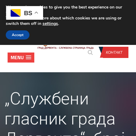
We are using cookies to give you the best experience on our
CONTACT US
BS
website.
You can find out more about which cookies we are using or
switch them off in
settings
.
Accept
КОНТАКТ
MENU
„Службени
гласник града