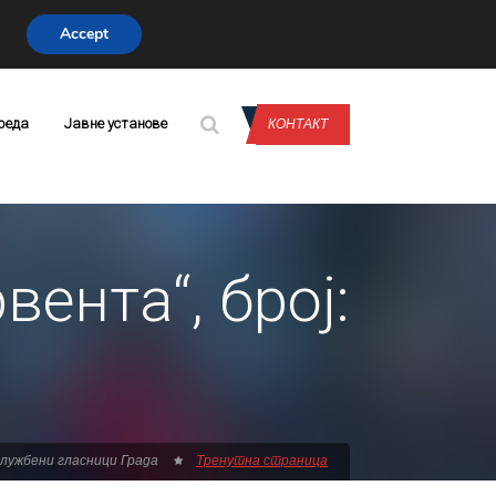
Accept
CONTACT US
реда
Јавне установе
КОНТАКТ
ента“, број:
лужбени гласници Града
Тренутна страница