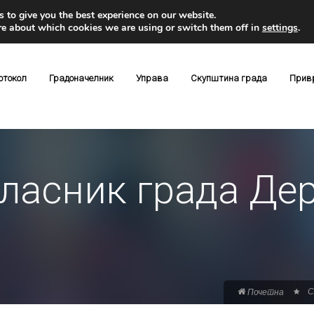
 to give you the best experience on our website.
re about which cookies we are using or switch them off in
settings
.
отокол
Градоначелник
Управа
Скупштина града
Прив
ласник града Дерв
С
Почетна