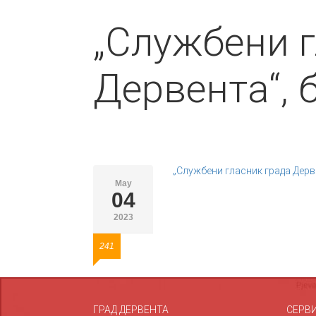
„Службени г
Дервента“, б
„Службени гласник града Дерве
May
04
2023
241
ГРАД ДЕРВЕНТА
СЕРВ