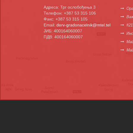
Адреса: Трг ослобођења 3
Орг
Телефон: +387 53 315 106
Важ
Факс: +387 53 315 105
Email:
derv-gradonacelnik@mtel.tel
#21
ЈИБ: 400164060007
Инс
ПДВ: 400164060007
Мап
Ма