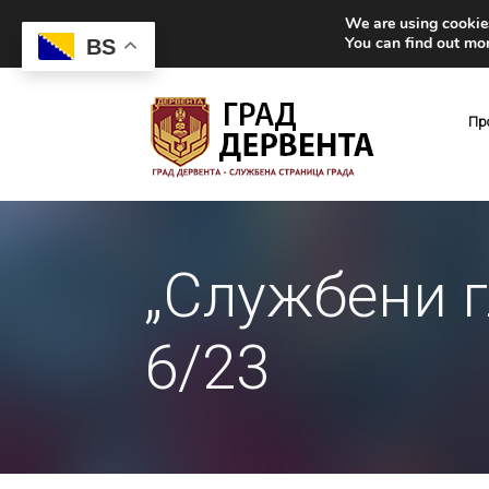
We are using cookies
You can find out mo
BS
Пр
„Службени г
6/23