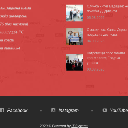
Служба хитне медицинске
анизациона шема
помоћи у Дервенти...
нији телефони
05.08.2026
76 (без наслова)
Омладинска банка Дервен
титуције РС
подржала два нова...
а града
04.08.2026
па општине
Ватрогасци прославили
крсну славу; Градска
управа...
03.08.2026
Facebook
Instagram
YouTube
2020 © Powered by
IT Systems