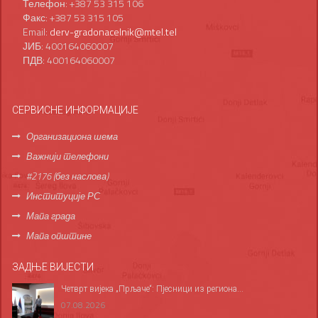
Телефон: +387 53 315 106
Факс: +387 53 315 105
Email:
derv-gradonacelnik@mtel.tel
ЈИБ: 400164060007
ПДВ: 400164060007
СЕРВИСНЕ ИНФОРМАЦИЈЕ
Организациона шема
Важнији телефони
#2176 (без наслова)
Институције РС
Мапа града
Мапа општине
ЗАДЊЕ ВИЈЕСТИ
Четврт вијека „Прљаче“: Пјесници из региона...
07.08.2026