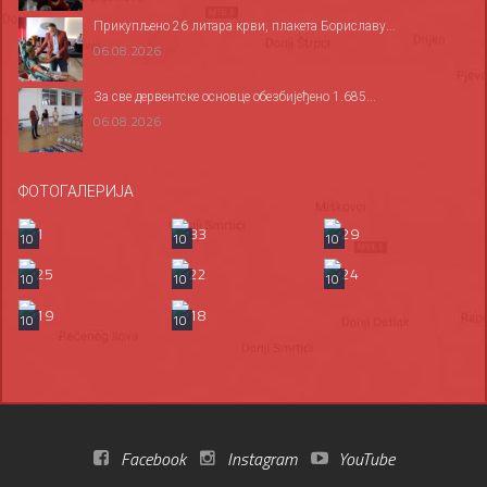
Прикупљено 26 литара крви, плакета Бориславу...
06.08.2026
За све дервентске основце обезбијеђено 1.685...
06.08.2026
ФОТОГАЛЕРИЈА
10
10
10
10
10
10
10
10
Facebook
Instagram
YouTube