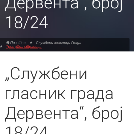
Дервента“, број
18/24
Почетна
Службени гласници Града
Тренутна страница
„Службени
гласник града
Дервента“, број
18/24