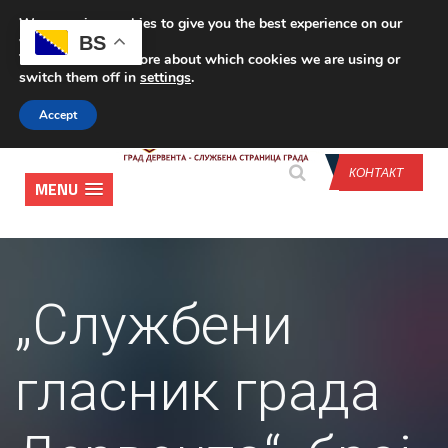
We are using cookies to give you the best experience on our
CONTACT US
BS
website.
You can find out more about which cookies we are using or
switch them off in
settings
.
Accept
КОНТАКТ
MENU
„Службени
гласник града