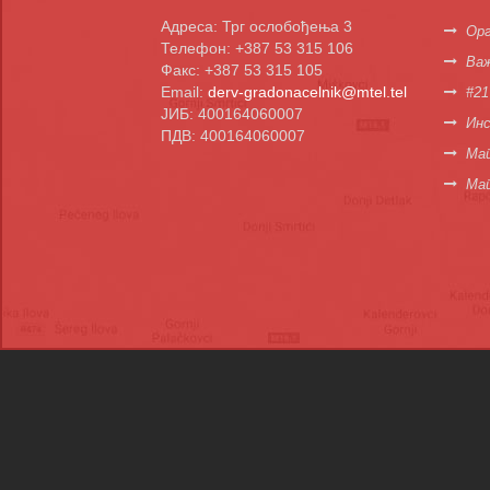
Адреса: Трг ослобођења 3
Орг
Телефон: +387 53 315 106
Важ
Факс: +387 53 315 105
Email:
derv-gradonacelnik@mtel.tel
#21
ЈИБ: 400164060007
Инс
ПДВ: 400164060007
Мап
Ма