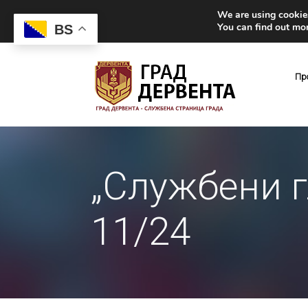
We are using cookies
You can find out mo
BS
Пр
„Службени г
11/24