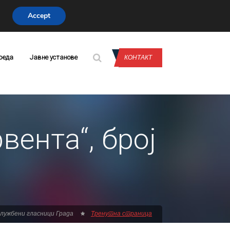
Accept
CONTACT US
реда
Јавне установе
КОНТАКТ
вента“, број
лужбени гласници Града
Тренутна страница