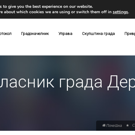
 to give you the best experience on our website.
re about which cookies we are using or switch them off in
settings
.
отокол
Градоначелник
Управа
Скупштина града
Прив
ласник града Дер
С
Почетна