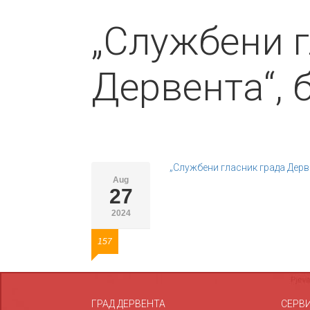
„Службени г
Дервента“, 
„Службени гласник града Дерве
Aug
27
2024
157
ГРАД ДЕРВЕНТА
СЕРВ