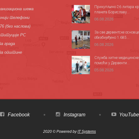
Прикупљено 26 литара кр
анизациона шема
плакета Бориславу...
нији телефони
06.08.2026
76 (без наслова)
За све дервентске основце
титуције РС
обезбијеђено 1.685...
а града
06.08.2026
па општине
Служба хитне медицинске
помоћи у Дервенти...
05.08.2026
Facebook
Instagram
YouTube
2020 © Powered by
IT Systems