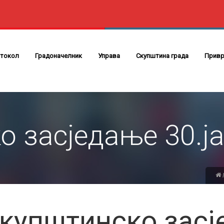
токол
Градоначелник
Управа
Скупштина града
Привр
 засједање 30.ј
купштинско зас