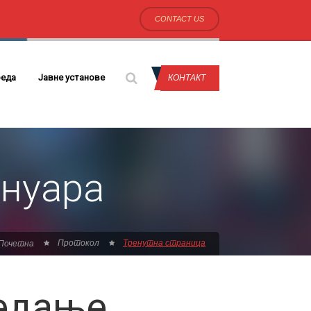
CONTACT US
еда
Јавне установе
КОНТАКТ
ануара
Протокол
Тренутна страница
Почетна
једање