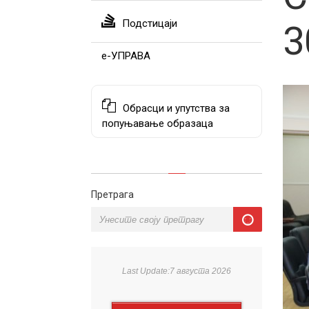
Подстицаји
3
е-УПРАВА
Обрасци и упутства за
попуњавање образаца
Претрага
Last Update:7 августа 2026