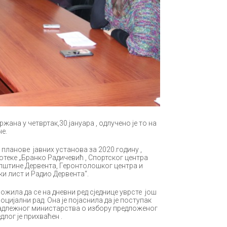
на у четвртак,30.јануара , одлучено је то на
е.
планове јавних установа за 2020.годину ,
отеке „Бранко Радичевић , Спортског центра
општине Дервента, Геронтолошког центра и
и лист и Радио Дервента“.
ила да се на дневни ред сједнице уврсте још
оцијални рад. Она је појаснила да је поступак
надлежног министарства о избору предложеног
длог је прихваћен .