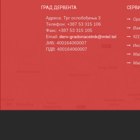
ГРАД ДЕРВЕНТА
СЕРВ
Адреса: Трг ослобођења 3
Орг
Телефон: +387 53 315 106
Важ
Факс: +387 53 315 105
Email:
derv-gradonacelnik@mtel.tel
#21
ЈИБ: 400164060007
Инс
ПДВ: 400164060007
Мап
Ма