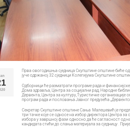
Прва овогодишња сједница Скупштине општине биће одржа
јуче одржаној 32.сједници Колегијума Скупштине општин
Jan
21
Одборници ће разматрати програме рада и финансијске 
020
Дома здравља, Центра за социјални рад, Народне библи
Дервента, Центра за културу,Туристичке организације 
програм рада и пословања Јавног предузећа „Дервентск
Секретар Скупштине општине Сања Малешевић је предлож
три тачке које се односе на избор директора Центра за с
избора у завршној фази односно да ће сагласност од 
кандидата стићи до слања материјала за сједницу . Прије