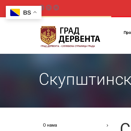
BS
Про
Скупштинско
С
О нама