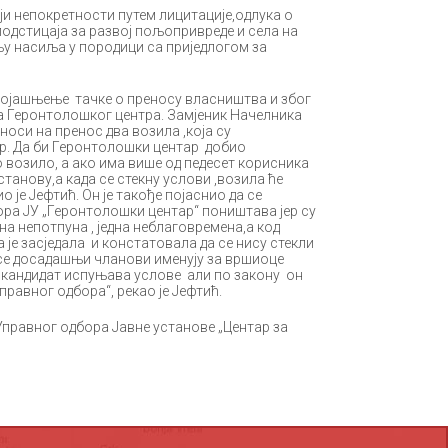
аји непокретности путем лицитације,одлука о
подстицаја за развој пољопривреде и села на
њу насиља у породици са приједлогом за
ојашњење тачке о преносу власништва и због
а Геронтолошког центра. Замјеник Начелника
оси на пренос два возила ,која су
. Да би Геронтолошки центар добио
о возило, а ако има више од педесет корисника
танову,а када се стекну услови ,возила ће
је Јефтић. Он је такође појаснио да се
ра ЈУ „Геронтолошки центар“ поништава јер су
дна непотпуна , једна неблаговремена,а код
 је засједала и констатовала да се нису стекли
 се досадашњи чланови именују за вршиоце
 кандидат испуњава услове али по закону он
правног одбора“, рекао је Јефтић.
Управног одбора Јавне установе „Центар за