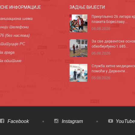
ИСНЕ ИНФОРМАЦИЈЕ
ЗАДЊЕ ВИЈЕСТИ
Прикупљено 26 литара кр
анизациона шема
плакета Бориславу...
нији телефони
06.08.2026
76 (без наслова)
За све дервентске осно
титуције РС
обезбијеђено 1.685...
а града
06.08.2026
па општине
Служба хитне медицинс
помоћи у Дервенти...
05.08.2026
Facebook
Instagram
YouTube