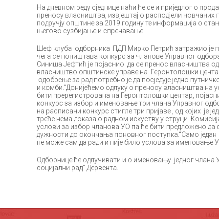
На дневном реду сједнице наћи ће се и приједлог о прод
преносу власништва, извјештај о расподјели новчаних 
подручју општине за 2019.годину те информација о ста
његово сузбијање и спречавање .
Шеф клуба одборника ПДП Мирко Петрић затражио је п
чега се поништава конкурс за чланове Управног одбор
Синиша Јефтић је појаснио да се пренос власништва одн
власништво општинске управе на Геронтолошки центар
одобрење за рад потребно је да посједује једно путничк
и комби.“Донијећемо одлуку о преносу власништва на ус
бити пререгистрована на Геронтолошки центар, појаснио 
конкурс за избор и именовање три члана Управног одбо
на расписани конкурс стигле три пријаве , од којих је је
треће нема доказа о радном искуству у струци. Комисија
услови за избор чланова УО па ће бити предложено да
дужности до окончања поновног поступка.“Само један
не може сам да ради и није било услова за именовање У
Одборнице ће одлучивати и о именовању једног члана 
социјални рад“ Дервента.