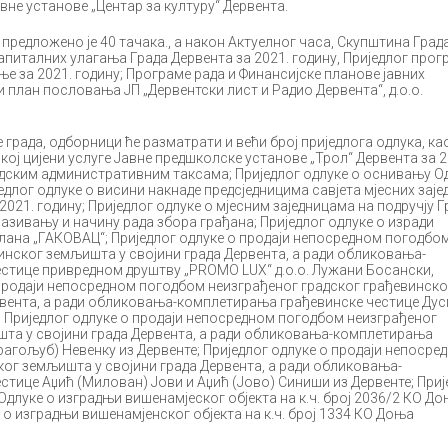
авне установе „Центар за културу“ Дервента.
едложено је 40 тачака., а након Актуелног часа, Скупштина Град
апиталних улагања Града Дервента за 2021. годину, Приједлог прог
е за 2021. годину; Програме рада и Финансијске планове јавних
 и план пословања ЈП „Дервентски лист и Радио Дервента“, д.о.о.
ада, одборници ће разматрати и већи број приједлога одлука, ка
кој цијени услуге Јавне предшколске установе „Трол“ Дервента за 2
радским административним таксама; Приједлог одлуке о оснивању 
едлог одлуке о висини накнаде предсједницима савјета мјесних заје
 2021. годину; Приједлог одлуке о мјесним заједницама на подручју Г
сазивању и начину рада збора грађана; Приједлог одлуке о изради
плана „ГАКОВАЦ“; Приједлог одлуке о продаји непосредном погодбо
инског земљишта у својини града Дервента, а ради обликовања-
стице привредном друштву „PROMO LUX“ д.о.о. Лужани Босански,
 продаји непосредном погодбом неизграђеног градског грађевинско
рвента, а ради обликовања-комплетирања грађевинске честице Ду
; Приједлог одлуке о продаји непосредном погодбом неизграђеног
шта у својини града Дервента, а ради обликовања-комплетирања
рагољуб) Невенку из Дервенте; Приједлог одлуке о продаји непосре
ог земљишта у својини града Дервента, а ради обликовања-
тице Аџић (Милован) Јови и Аџић (Јово) Синиши из Дервенте; Приј
Одлуке о изградњи вишенамјеског објекта на к.ч. број 2036/2 КО Д
 о изградњи вишенамјенског објекта на к.ч. број 1334 КО Доња