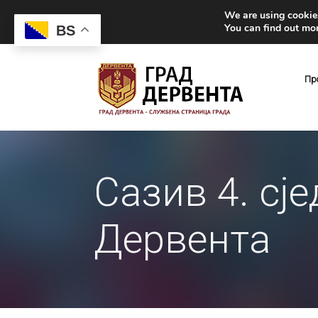
We are using cookies
You can find out mo
BS
Пр
Сазив 4. сј
Дервента