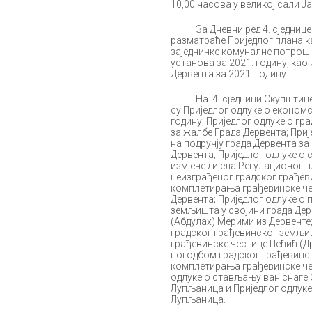
10,00 часова у великој сали Ј
За Дневни ред 4. сједнице пр
разматраће Приједлог плана к
заједничке комуналне потрошњ
установа за 2021. годину, као
Дервента за 2021. годину.
На 4. сједници Скупштине гр
су Приједлог одлуке о економс
годину; Приједлог одлуке о г
за жалбе Града Дервента; Приј
на подручју града Дервента за
Дервента; Приједлог одлуке о 
измјене дијела Регулационог 
неизграђеног градског грађев
комплетирања грађевинске че
Дервента; Приједлог одлуке о
земљишта у својини града Де
(Абдулах) Мерими из Дервенте
градског грађевинског земљи
грађевинске честице Пећић (Д
погодбом градског грађевинск
комплетирања грађевинске чес
одлуке о стављању ван снаге 
Лупљаница и Приједлог одлуке
Лупљаница.