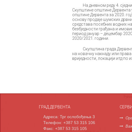
На дневном реду 4. сједнице 
Скупштине општине Дервента у 
општине Дервента за 2020. го
основу продаје шумских дрвни
средстава посебних водних нак
безбједности грађана и имовин
период јануар – децембар 202
2020/2021. години.
Скупштина града Дервента на
на новачну накнаду или права
вриједности, локацији итд по
ГРАД ДЕРВЕНТА
СЕРВ
Адреса: Трг ослобођења 3
Орг
Телефон: +387 53 315 106
Важ
Факс: +387 53 315 105