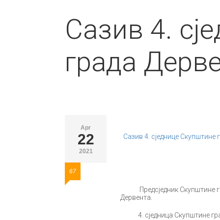
Сазив 4. сј
града Дерв
Apr
22
Сазив 4. сједнице Скупштине 
2021
67
Предсједник Скупштине града
Дервента.
4. сједница Скупштине града 