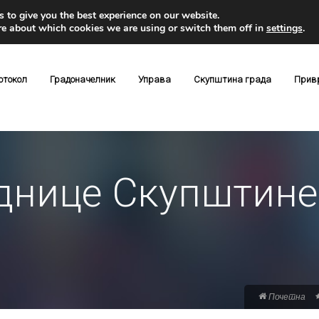
 to give you the best experience on our website.
re about which cookies we are using or switch them off in
settings
.
отокол
Градоначелник
Управа
Скупштина града
Прив
еднице Скупштине
Почетна