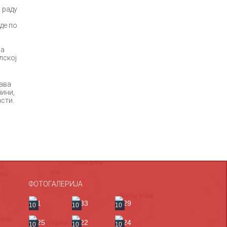
 раду
де по
за
лској
ава
чини,
сти.
ФОТОГАЛЕРИЈА
10
10
10
10
10
10