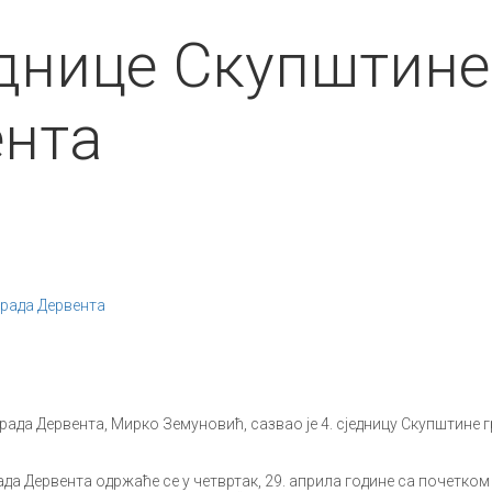
еднице Скупштине
ента
града Дервента
 Дервента, Мирко Земуновић, сазвао је 4. сједницу Скупштине г
Дервента одржаће се у четвртак, 29. априла године са почетком