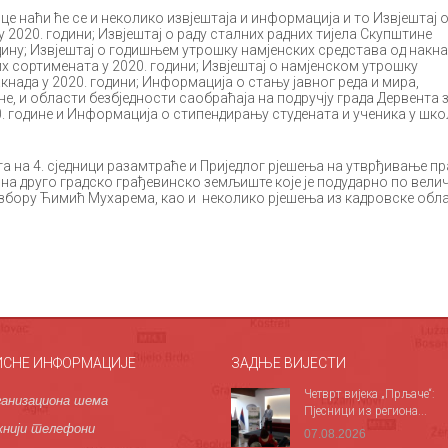
наћи ће се и неколико извјештаја и информација и то Извјештај о
2020. години; Извјештај о раду сталних радних тијела Скупштине
дину; Извјештај о годишњем утрошку намјенских средстава од накна
х сортимената у 2020. години; Извјештај о намјенском утрошку
нада у 2020. години; Информација о стању јавног реда и мира,
е, и области безбједности саобраћаја на подручју града Дервента 
0. године и Информација о стипендирању студената и ученика у шко
 4. сједници разамтраће и Приједлог рјешења на утврђивање пр
 на друго градско грађевинско земљиште које је подударно по вели
 избору Ћимић Мухарема, као и неколико рјешења из кадровске обла
ИСНЕ ИНФОРМАЦИЈЕ
ЗАДЊЕ ВИЈЕСТИ
Четврт вијека „Прљаче“:
анизациона шема
Пјесници из региона...
нији телефони
07.08.2026