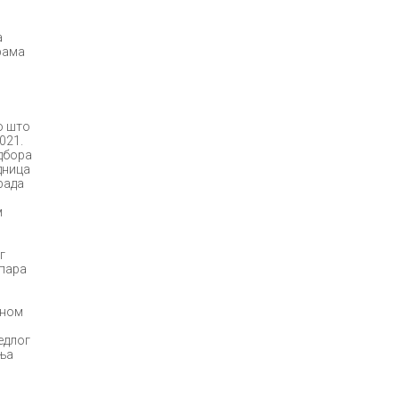
а
рама
о што
021.
Одбора
дница
рада
м
г
спара
дном
едлог
оња