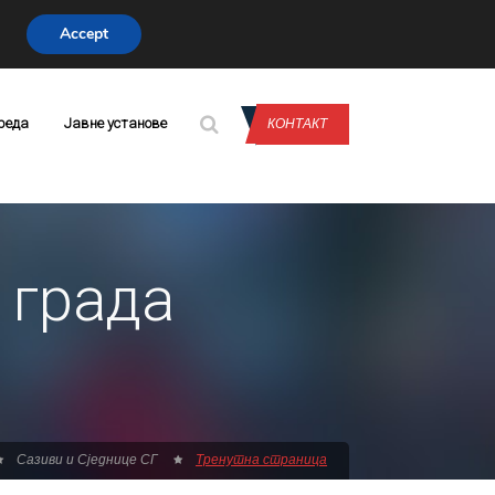
Accept
CONTACT US
реда
Јавне установе
КОНТАКТ
 града
Сазиви и Сједнице СГ
Тренутна страница