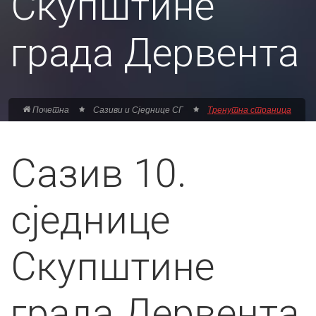
Скупштине
града Дервента
Почетна
Сазиви и Сједнице СГ
Тренутна страница
Сазив 10.
сједнице
Скупштине
града Дервента