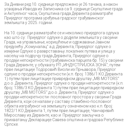
За Дневни ред 10. сједнице предложено је 26 тачака, а након
усвајања Извода из Записника са 9. сједнице Скупштине града
и Актуелног часа, Скупштина града Дервента разматраће
Приједлог програма уређења градског грађевинског
земљишта у 2025. години.
На 10. сједници разматраће се и неколико приједлога одлука
као што су: Приједлог одлуке о додјели земљишта у својини
Града, на управљање, коришћење и одржавање Јавном
предузећу „Комуналац“ а.д. Дервента, Приједлог одлуке о
измјени Одлуке о разврставању локалних путева и улица у
насељу на подручју града Дервента, Приједлог одлуке о
продаји непокретности (грађевинска парцела бр. 15) у својини
Града Дервенте, у обухвату РП „ИНДУСТРИЈСКА ЗОНА“, путем
прве лицитације Тодоровић Виоли из Прњавора, Приједлог
одлуке о продаји непокретности (к.п. број: 1386/1 КО Дервента
1) путем прве лицитације привредном друштву „MB MOTORS“
д.о.о. Дервента, Приједлог одлуке о продаји непокретности (к.п.
број: 1386/3 КО Дервента 1) путем прве лицитације привредном
друштву „MB MOTORS“ д.о.о. Дервента, Приједлог одлуке о
продаји непокретности- пословног простора у својини Града
Дервентa, који се налази у саставу стамбено-пословног
објекта изграђеног на земљишту означеном као к.п. број:
1822/1 КО Дервента 1, путем прве лицитације, Чанчаревић
Мирославу из Дервенте, као и Приједлог закључка о
прихватању Декларације Савеза општина и градова Републике
Српске.