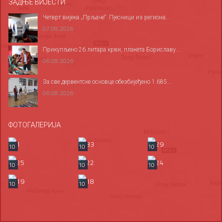
ЗАДЊЕ ВИЈЕСТИ
Четврт вијека „Прљаче“: Пјесници из региона...
07.08.2026
Прикупљено 26 литара крви, плакета Бориславу...
06.08.2026
За све дервентске основце обезбијеђено 1.685...
06.08.2026
ФОТОГАЛЕРИЈА
10
10
10
10
10
10
10
10