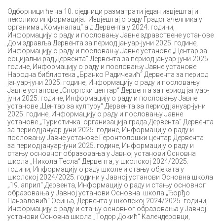
Одборници ће на 10. сједници разматрати један извјештај и
неколико информација: Извјештај о раду Градоначелника у
органима „Комуналац“ а.д Дервента у 2024. години,
Информацију о раду и пословању Јавне здравствене установе
Дом здравља Дервента за период јануар-јуни 2025. године,
Информацију о раду и пословању Јавне установе „Центар за
социјални рад Дервента“ Дервента за период јануар-јуни 2025.
године, Информацију о раду и пословању Јавне установе
Народна библиотека „Бранко Радичевић“ Дервента за период
јануар-јуни 2025. године, Информацију о раду и пословању
Јавне установе „Спортски центар“ Дервента за период јануар-
јуни 2025. године, Информацију о раду и пословању Јавне
установе „Центар за културу“ Дервента за период јануар-јуни
2025. године, Информацију о раду и пословању Јавне
установе „Туристичка организација града Дервента“ Дервента
за период јануар-јуни 2025. године, Информацију о раду и
пословању Јавне установе Геронтолошки центар Дервента
за период јануар-јуни 2025. године, Информацију о раду и
стању основног образовања у Јавној установи Основна
школа „Никола Тесла“ Дервента, у школској 2024/2025.
години, Информацију о раду школе и стању објеката у
школској 2024/2025. години у Јавној установи Основна школа
„19. април“ Дервента, Информацију о раду и стању основног
образовања у Јавној установи Основна школа „Ђорђо
Панзаловић“ Осиња, Дервента у школској 2024/2025. години,
Информацију о раду и стању основног образовања у Јавној
установи Основна школа „Тодор Докић“ Календеровци,