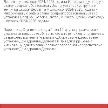
Дервента у школској 2024/2025. години, Информацију о раду и
стању средњег образовања у Јавној установи „Стручна и
техничка школа“ Дервента, у школској 2024/2025. години и
Информацију о раду и стању средњег образовања у Јавној
установи Средњошколски центар „Михајло Пупин“ Дервента, у
школској 2024/2025. години.
Поред тога, Скупштина града ће на 10. сједници разматрати
рјешења из кадровске области, као што је Приједлог рјешења о
разрјешењу в.д. члана Управног одбора Јавне здравствене
установе Дом здравља Дервента и Приједлог рјешења о
именовању једног члана Управног одбора Јавне здравствене
установе Дом здравља Дервента.