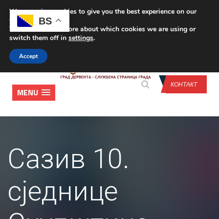
We are using cookies to give you the best experience on our
CONTACT US
BS
website.
You can find out more about which cookies we are using or
switch them off in
settings
.
Accept
КОНТАКТ
MENU
Сазив 10.
сједнице