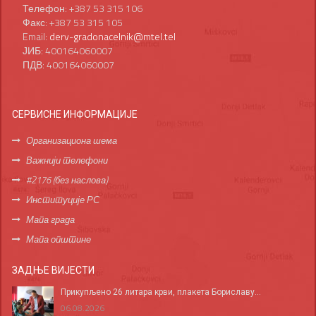
Телефон: +387 53 315 106
Факс: +387 53 315 105
Email:
derv-gradonacelnik@mtel.tel
ЈИБ: 400164060007
ПДВ: 400164060007
СЕРВИСНЕ ИНФОРМАЦИЈЕ
Организациона шема
Важнији телефони
#2176 (без наслова)
Институције РС
Мапа града
Мапа општине
ЗАДЊЕ ВИЈЕСТИ
Прикупљено 26 литара крви, плакета Бориславу...
06.08.2026