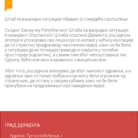
0
Штаб за ванредне ситуације објавио је слиједеће саопштење:
Сходно Закључку Републичког Штаба за ванредне ситуације,
Командант Општинског Штаба општине Дервента, још једном
апелује и упозорава сва лица која се налазе у кућној изолацији
да се стриктно придржавају наложених мјера, како не би били
у ситуацији да их полиција приводи и смјешта у посебне
просторије (карантин), а самим тим због непоштовања тих
Одлука, биће новчано и кривично санкционисани.
Због тога, још једном апелујемо да због њиховог здравља, а и
здравља свих осталих грађана који могу бити угрожени од
стране њих, да остану у својим кућама, како не би били
принуђени на предузимање горе наведених мјера.
ГРАД ДЕРВЕНТА
Адреса: Трг ослобођења 3