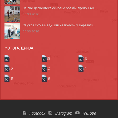
За све дервентске основце обезбијеђено 1.685...
06.08.2026
Служба хитне медицинске помоћи у Дервенти...
05.08.2026
ФОТОГАЛЕРИЈА
10
10
10
10
10
10
10
10
Facebook
Instagram
YouTube