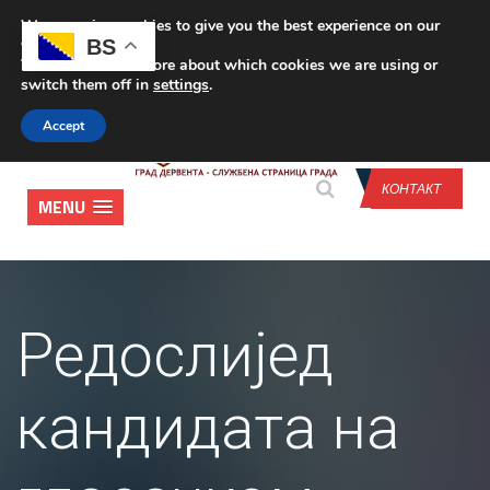
We are using cookies to give you the best experience on our
CONTACT US
BS
website.
You can find out more about which cookies we are using or
switch them off in
settings
.
Accept
КОНТАКТ
MENU
Редослијед
кандидата на