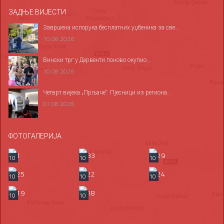
ЗАДЊЕ ВИЈЕСТИ
Завршена испорука бесплатних уџбеника за све...
10.08.2026
Вински трг у Дервенти поново окупио...
10.08.2026
Четврт вијека „Прљаче“: Пјесници из региона...
07.08.2026
ФОТОГАЛЕРИЈА
10
10
10
10
10
10
10
10