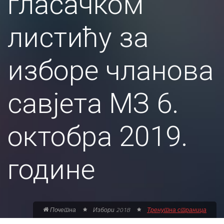
гласачком
листићу за
изборе чланова
савјета МЗ 6.
октобра 2019.
године
Почетна
Избори 2018
Тренутна страница