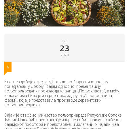
Sep
23
2020
0
Кластер добојске регије „Пољокласт“ организовао је у
понедјељак у Добоју сајам односно презентацију
пољопривредних производа чланица „Пољокласта“, а међу
излагачима била је и дервентска задруга „Агропосавина
фарм“ , која је представила производе дервентских
пољопривредника.
Сајам је отворио министар пољопривреде Републике Српске
Борис Пашалић након чега је извршен обилазак изложбеног
сајамског простора и представљени излагачи. У изјави и за
медије министар Пашалић је рекао да је задовољан