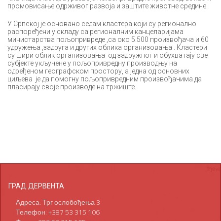
промовисање одрживог развоја и заштите животне средине.
У Српској је основано седам кластера који су регионално
распоређени у складу са регионалним канцеларијама
министарства пољопривреде ,са око 5.500 произвођача и 60
удружења ,задруга и других облика организовања . Кластери
су шири облик организовања од задружног и обухватају све
субјекте укључене у пољопривредну производњу на
одређеном географском простору, а једна од основних
циљева је да помогну пољопривредним произвођачима да
пласирају своје производе на тржиште.
ГРАД ДЕРВЕНТА
Адреса: Трг ослобођења 3
Телефон: +387 53 315 106