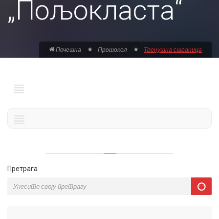
„Пољокласта“
Почетна
Протокол
Тренутна страница
Претрага