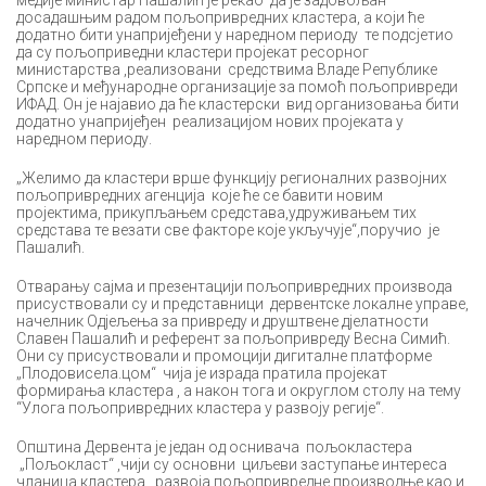
досадашњим радом пољопривредних кластера, а који ће
додатно бити унапријеђени у наредном периоду те подсјетио
да су пољоприведни кластери пројекат ресорног
министарства ,реализовани средствима Владе Републике
Српске и међународне организације за помоћ пољопривреди
ИФАД. Он је најавио да ће кластерски вид организовања бити
додатно унапријеђен реализацијом нових пројеката у
наредном периоду.
„Желимо да кластери врше функцију регионалних развојних
пољопривредних агенција које ће се бавити новим
пројектима, прикупљањем средстава,удруживањем тих
средстава те везати све факторе које укључује“,поручио је
Пашалић.
Отварању сајма и презентацији пољопривредних производа
присуствовали су и представници дервентске локалне управе,
начелник Одјељења за привреду и друштвене дјелатности
Славен Пашалић и референт за пољопривреду Весна Симић.
Они су присуствовали и промоцији дигиталне платформе
„Плодовисела.цом“ чија је израда пратила пројекат
формирања кластера , а након тога и округлом столу на тему
“Улога пољопривредних кластера у развоју регије“.
Општина Дервента је један од оснивача пољокластера
„Пољокласт“ ,чији су основни циљеви заступање интереса
чланица кластера , развоја пољопривредне производње као и