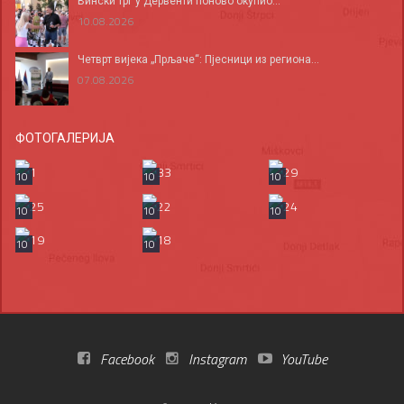
Вински трг у Дервенти поново окупио...
10.08.2026
Четврт вијека „Прљаче“: Пјесници из региона...
07.08.2026
ФОТОГАЛЕРИЈА
10
10
10
10
10
10
10
10
Facebook
Instagram
YouTube