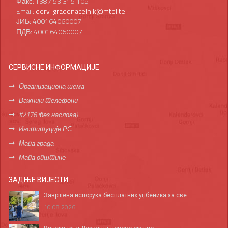
Факс: +387 53 315 105
Email:
derv-gradonacelnik@mtel.tel
ЈИБ: 400164060007
ПДВ: 400164060007
СЕРВИСНЕ ИНФОРМАЦИЈЕ
Организациона шема
Важнији телефони
#2176 (без наслова)
Институције РС
Мапа града
Мапа општине
ЗАДЊЕ ВИЈЕСТИ
Завршена испорука бесплатних уџбеника за све...
10.08.2026