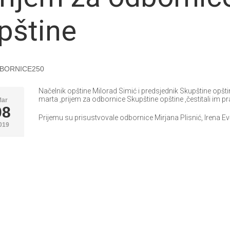
pštine
Načelnik opštine Milorad Simić i predsjednik Skupštine opštin
marta ,prijem za odbornice Skupštine opštine ,čestitali im pra
Mar
08
Prijemu su prisustvovale odbornice Mirjana Plisnić, Irena Evđ
019