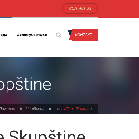
CONTACT US
еда
Јавне установе
КОНТАКТ
opštine
Протокол
Тренутна страница
Почетна
e Skupštine