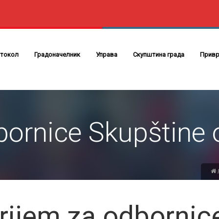
токол
Градоначелник
Управа
Скупштина града
Привр
bornice Skupštine 
rijem za odbornic