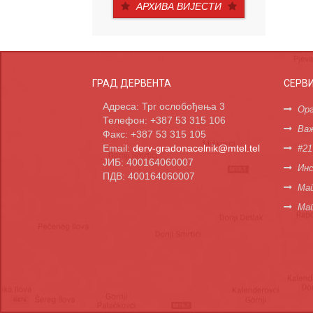
АРХИВА ВИЈЕСТИ
ГРАД ДЕРВЕНТА
СЕРВ
Адреса: Трг ослобођења 3
Орг
Телефон: +387 53 315 106
Важ
Факс: +387 53 315 105
Email:
derv-gradonacelnik@mtel.tel
#21
ЈИБ: 400164060007
Инс
ПДВ: 400164060007
Мап
Ма