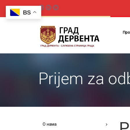
BS
Про
Prijem za od
P
О нама