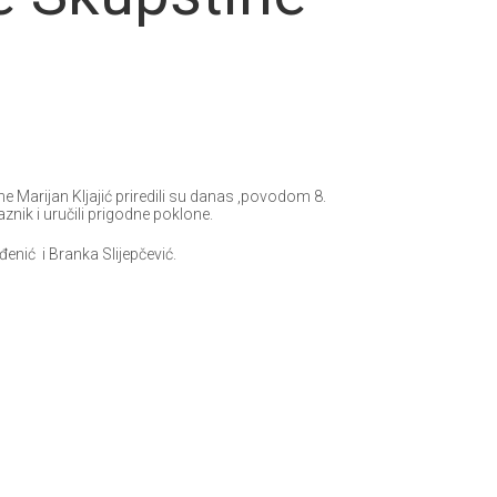
e Marijan Kljajić priredili su danas ,povodom 8.
znik i uručili prigodne poklone.
enić i Branka Slijepčević.