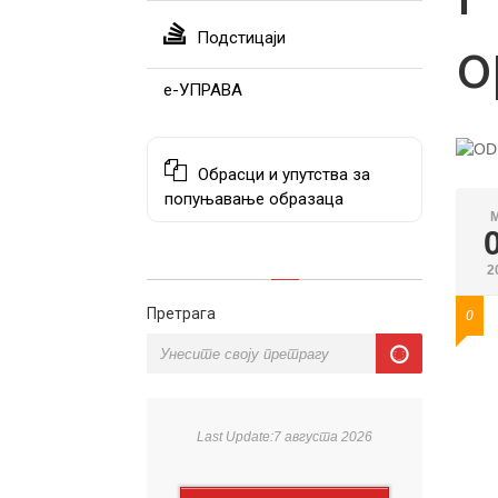
Подстицаји
o
е-УПРАВА
Обрасци и упутства за
попуњавање образаца
2
Претрага
0
Last Update:7 августа 2026