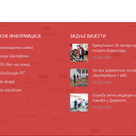
ИСНЕ ИНФОРМАЦИЈЕ
ЗАДЊЕ ВИЈЕСТИ
Прикупљено 26 литара кр
анизациона шема
плакета Бориславу...
нији телефони
06.08.2026
76 (без наслова)
За све дервентске осно
титуције РС
обезбијеђено 1.685...
а града
06.08.2026
па општине
Служба хитне медицинс
помоћи у Дервенти...
05.08.2026