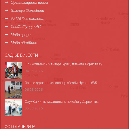
Организациона шема
Важнији телефони
#2176 (без наслова)
Институције РС
Мапа града
Мапа општине
ЗАДЊЕ ВИЈЕСТИ
Прикупљено 26 литара крви, плакета Бориславу...
06.08.2026
За све дервентске основце обезбијеђено 1.685...
06.08.2026
Служба хитне медицинске помоћи у Дервенти...
05.08.2026
ФОТОГАЛЕРИЈА