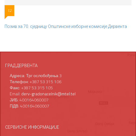
12
Позив за 70. сједницу Општинске изборне комисије Дервента
ГРАД ДЕРВЕНТА
Адреса: Трг ослобођења 3
Телефон: +387 53 315 106
Факс: +387 53 315 105
Email:
derv-gradonacelnik@mtel.tel
ЈИБ: 400164060007
ПДВ: 400164060007
СЕРВИСНЕ ИНФОРМАЦИЈЕ