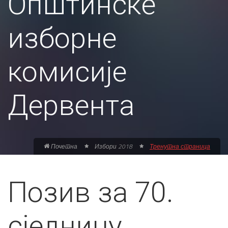
Општинске
изборне
комисије
Дервента
Почетна
Избори 2018
Тренутна страница
Позив за 70.
сједницу