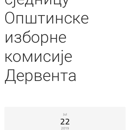
Општинске
изборне
комисије
Дервента
Jul
22
2019