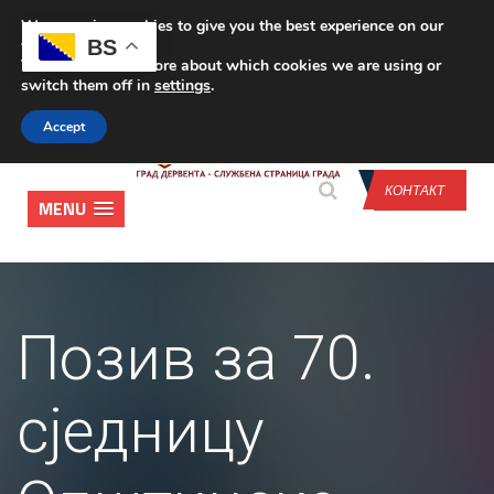
We are using cookies to give you the best experience on our
CONTACT US
BS
website.
You can find out more about which cookies we are using or
switch them off in
settings
.
Accept
КОНТАКТ
MENU
Позив за 70.
сједницу