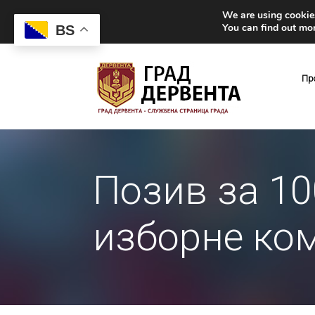
We are using cookies
You can find out mo
BS
Пр
Позив за 10
изборне ко