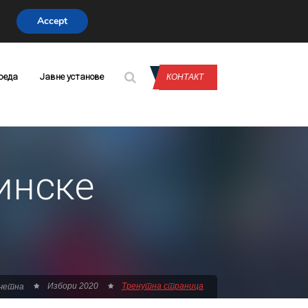
Accept
CONTACT US
реда
Јавне установе
КОНТАКТ
инске
Избори 2020
Тренутна страница
четна