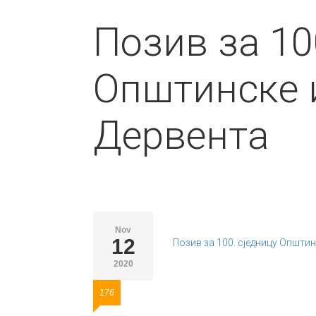
Позив за 10
Општинске 
Дервента
Nov
12
Позив за 100. сједницу Општи
2020
176