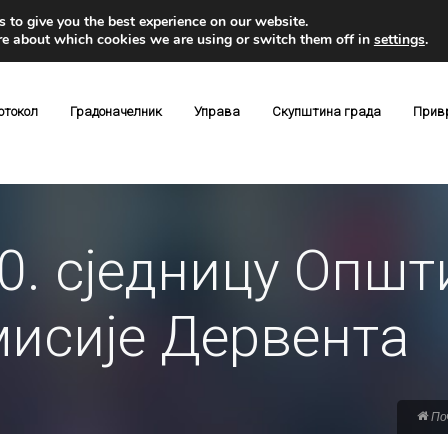
 to give you the best experience on our website.
re about which cookies we are using or switch them off in
settings
.
отокол
Градоначелник
Управа
Скупштина града
Прив
0. сједницу Општ
мисије Дервента
По