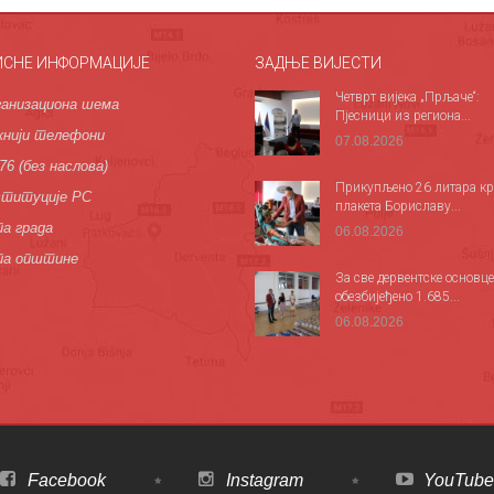
ИСНЕ ИНФОРМАЦИЈЕ
ЗАДЊЕ ВИЈЕСТИ
Четврт вијека „Прљаче“:
анизациона шема
Пјесници из региона...
нији телефони
07.08.2026
76 (без наслова)
Прикупљено 26 литара кр
титуције РС
плакета Бориславу...
а града
06.08.2026
па општине
За све дервентске основце
обезбијеђено 1.685...
06.08.2026
Facebook
Instagram
YouTube