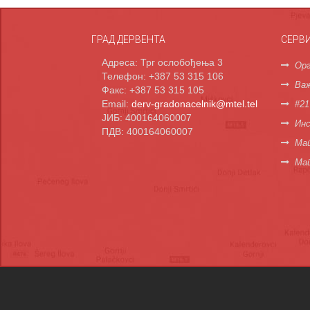
ГРАД ДЕРВЕНТА
СЕРВ
Адреса: Трг ослобођења 3
Орг
Телефон: +387 53 315 106
Важ
Факс: +387 53 315 105
Email:
derv-gradonacelnik@mtel.tel
#21
ЈИБ: 400164060007
Инс
ПДВ: 400164060007
Мап
Ма