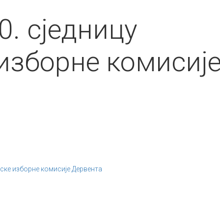
0. сједницу
изборне комисиј
нске изборне комисије Дервента