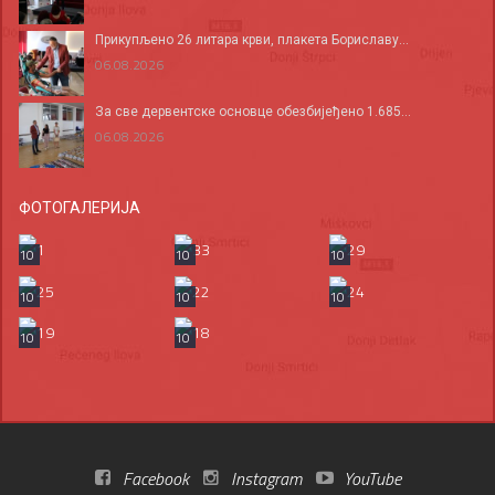
Прикупљено 26 литара крви, плакета Бориславу...
06.08.2026
За све дервентске основце обезбијеђено 1.685...
06.08.2026
ФОТОГАЛЕРИЈА
10
10
10
10
10
10
10
10
Facebook
Instagram
YouTube