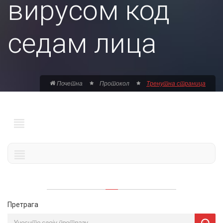
вирусом код
седам лица
Почетна
Протокол
Тренутна страница
Претрага