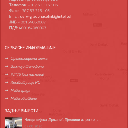
Телефон: +387 53 315 106
Факс: +387 53 315 105
Email:
derv-gradonacelnik@mtel.tel
ЈИБ: 400164060007
ПДВ: 400164060007
СЕРВИСНЕ ИНФОРМАЦИЈЕ
Организациона шема
Важнији телефони
#2176 (без наслова)
Институције РС
Мапа града
Мапа општине
ЗАДЊЕ ВИЈЕСТИ
Четврт вијека „Прљаче“: Пјесници из региона...
07.08.2026