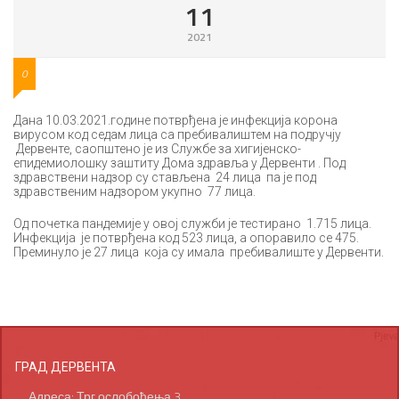
11
2021
0
Дана 10.03.2021.године потврђена је инфекција корона
вирусом код седам лица са пребивалиштем на подручју
Дервенте, саопштено је из Службе за хигијенско-
епидемиолошку заштиту Дома здравља у Дервенти . Под
здравствени надзор су стављена 24 лица па је под
здравственим надзором укупно 77 лица.
Од почетка пандемије у овој служби је тестирано 1.715 лица.
Инфекција је потврђена код 523 лица, а опоравило се 475.
Преминуло је 27 лица која су имала пребивалиште у Дервенти.
ГРАД ДЕРВЕНТА
Адреса: Трг ослобођења 3