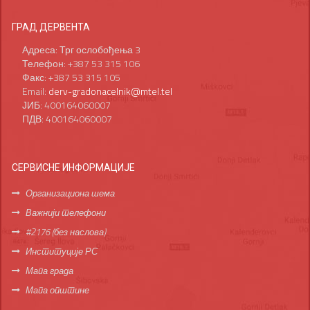
ГРАД ДЕРВЕНТА
Адреса: Трг ослобођења 3
Телефон: +387 53 315 106
Факс: +387 53 315 105
Email:
derv-gradonacelnik@mtel.tel
ЈИБ: 400164060007
ПДВ: 400164060007
СЕРВИСНЕ ИНФОРМАЦИЈЕ
Организациона шема
Важнији телефони
#2176 (без наслова)
Институције РС
Мапа града
Мапа општине