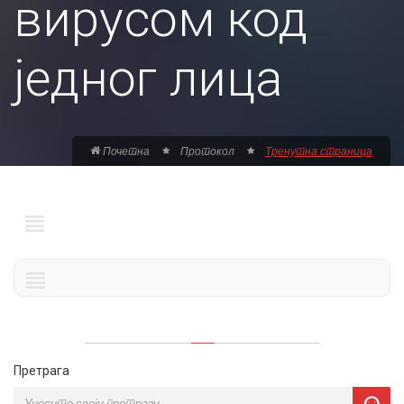
вирусом код
једног лица
Почетна
Протокол
Тренутна страница
Претрага