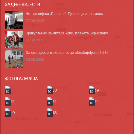
ЗАДЊЕ ВИЈЕСТИ
Четврт вијека „Прљаче“: Пјесници из региона...
07.08.2026
Прикупљено 26 литара крви, плакета Бориславу...
06.08.2026
За све дервентске основце обезбијеђено 1.685...
06.08.2026
ФОТОГАЛЕРИЈА
10
10
10
10
10
10
10
10