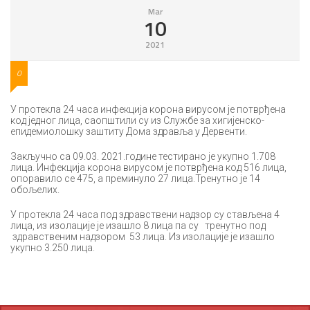
Mar
10
2021
0
У протекла 24 часа инфекција корона вирусом је потврђена
код једног лица, саопштили су из Службе за хигијенско-
епидемиолошку заштиту Дома здравља у Дервенти.
Закључно са 09.03. 2021.године тестирано је укупно 1.708
лица. Инфекција корона вирусом је потврђена код 516 лица,
опоравило се 475, а преминуло 27 лица.Тренутно је 14
обољелих.
У протекла 24 часа под здравствени надзор су стављена 4
лица, из изолације је изашло 8 лица па су тренутно под
здравственим надзором 53 лица. Из изолације је изашло
укупно 3.250 лица.