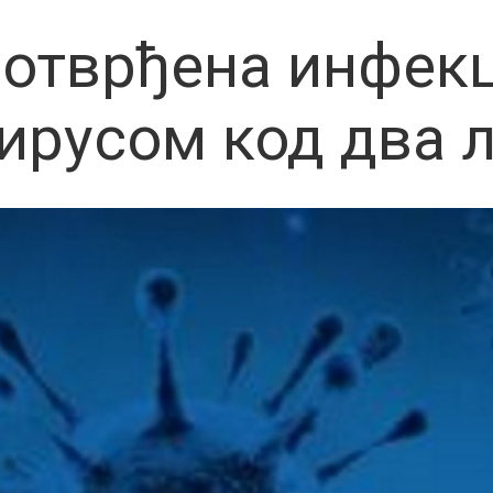
отврђена инфекц
ирусом код два 