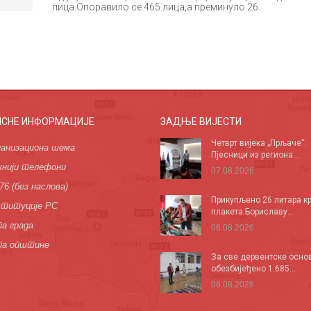
лица.Опоравило се 465 лица,а преминуло 26.
ИСНЕ ИНФОРМАЦИЈЕ
ЗАДЊЕ ВИЈЕСТИ
Четврт вијека „Прљаче“:
анизациона шема
Пјесници из региона...
нији телефони
07.08.2026
76 (без наслова)
Прикупљено 26 литара кр
титуције РС
плакета Бориславу...
а града
06.08.2026
па општине
За све дервентске осно
обезбијеђено 1.685...
06.08.2026