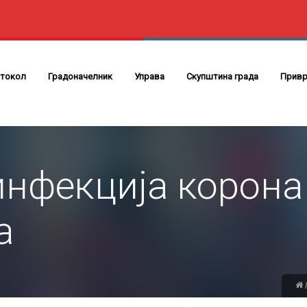
токол
Градоначелник
Управа
Скупштина града
Привр
инфекција корона
а