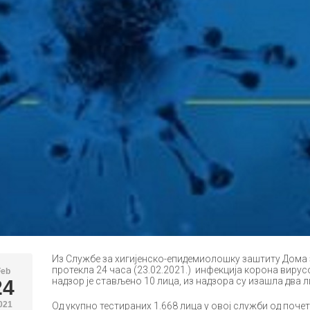
Из Службе за хигијенско-епидемиолошку заштиту Дома з
протекла 24 часа (23.02.2021.) инфекција корона виру
Feb
надзор је стављено 10 лица, из надзора су изашла два 
24
021
Од укупно тестираних 1.668 лица у овој служби од почет