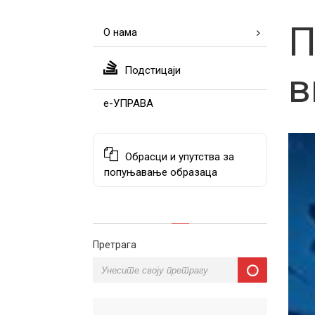
П
О нама
Подстицаји
в
е-УПРАВА
Обрасци и упутства за
попуњавање образаца
Претрага