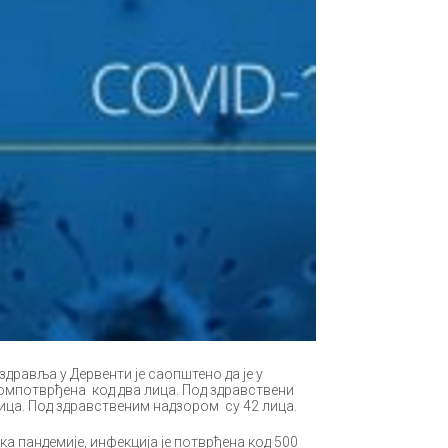
дравља у Дервенти је саопштено да је у
сомпотврђена код два лица. Под здравствени
лица. Под здравственим надзором су 42 лица.
ка пандемије, инфекција је потврђена код 500