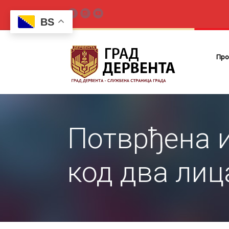
BS
Про
Потврђена 
код два лиц