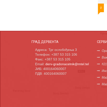
0
ГРАД ДЕРВЕНТА
СЕРВ
Адреса: Трг ослобођења 3
Орг
Телефон: +387 53 315 106
Важ
Факс: +387 53 315 105
Email:
derv-gradonacelnik@mtel.tel
#21
ЈИБ: 400164060007
Инс
ПДВ: 400164060007
Мап
Ма