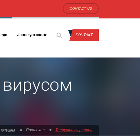
CONTACT US
еда
Јавне установе
КОНТАКТ
 вирусом
Протокол
Тренутна страница
Почетна