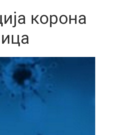
ија корона
лица